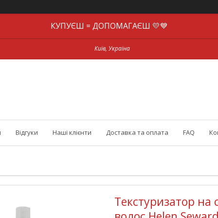
КУПУЄШ = ДОПОМАГАЄШ 💛💙
Київ, Україна
и
Відгуки
Наші клієнти
Доставка та оплата
FAQ
Ко
Текстуризатор на 
волос Helen Seward