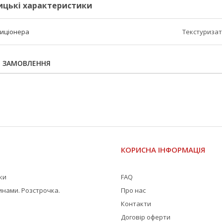
ицькі характеристики
диціонера
Текстуриза
Я ЗАМОВЛЕННЯ
І
КОРИСНА ІНФОРМАЦІЯ
жки
FAQ
инами. Розстрочка.
Про нас
Контакти
Договір оферти