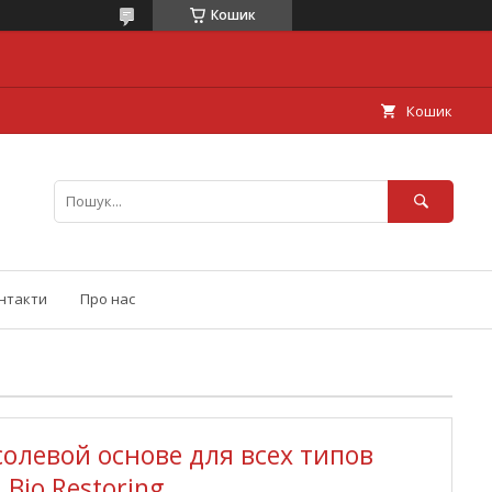
Кошик
Кошик
нтакти
Про нас
солевой основе для всех типов
 Bio Restoring