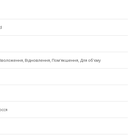
d
 Зволоження, Відновлення, Пом'якшення, Для об'єму
осся