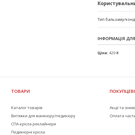
Користувальн
Тип бальзаму/кон
ІНФОРМАЦІЯ ДЛ
Ціна:
420 ₴
ТОВАРИ
ПОКУПЦЕВ
Каталог товарів
Акції та зни
Витяжки для манікюру/педикюру
Оплата част
СПА-крісла реклайнери
Педикюрні крісла