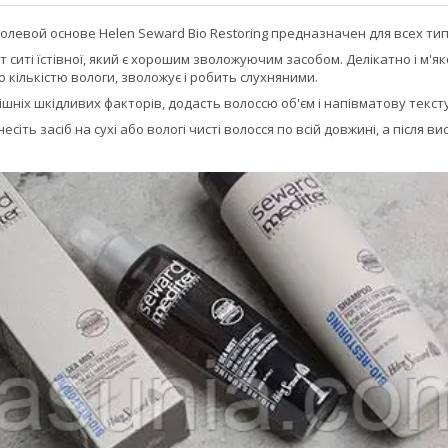
олевой основе Helen Seward Bio Restoring предназначен для всех ти
т ситі їстівної, який є хорошим зволожуючим засобом. Делікатно і м'як
 кількістю вологи, зволожує і робить слухняними.
ішніх шкідливих факторів, додасть волоссю об'єм і напівматову текст
есіть засіб на сухі або вологі чисті волосся по всій довжині, а після вис