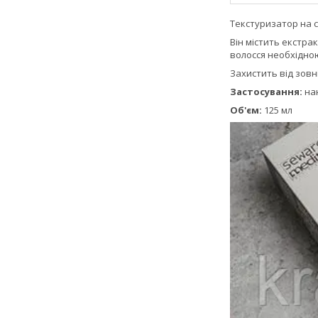
Текстуризатор на с
Він містить екстрак
волосся необхідною
Захистить від зовн
Застосування:
нан
Об'єм:
125 мл