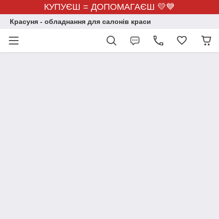
КУПУЄШ = ДОПОМАГАЄШ 💛💙
Красуня - обладнання для салонів краси