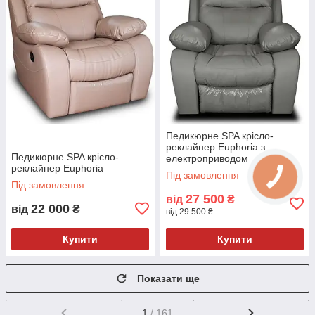
Педикюрне SPA крісло-
реклайнер Euphoria з
Педикюрне SPA крісло-
електроприводом
реклайнер Euphoria
Під замовлення
Під замовлення
27 500
від
₴
22 000
від
₴
від 29 500 ₴
Купити
Купити
Показати ще
1
/ 161