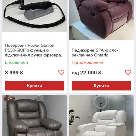
Повербанк Power Station
PS30-6K/F з функцією
Педикюрне SPA крісло-
підключення ручки фрезера,
реклайнер Ontario
Nailtronic
В наявності
Під замовлення
3 999
22 000
₴
від
₴
Купити
Купити
–7%