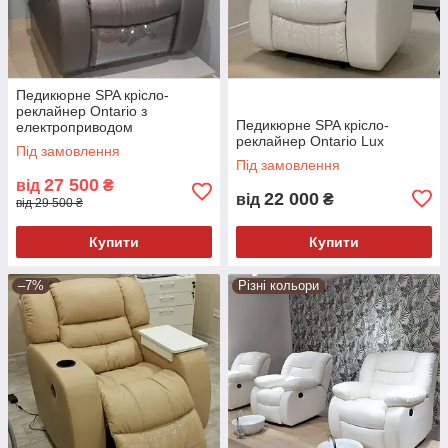
Педикюрне SPA крісло-
реклайнер Ontario з
Педикюрне SPA крісло-
електроприводом
реклайнер Ontario Lux
Під замовлення
Під замовлення
27 500
від
₴
22 000
від
₴
від 29 500 ₴
Купити
Купити
–7%
Різні кольори