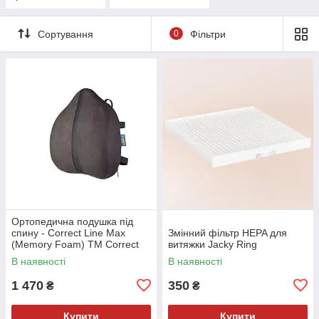
Сортування
0
Фільтри
Ортопедична подушка під
спину - Сorrect Line Max
Змінний фільтр HEPA для
(Memory Foam) ТМ Correct
витяжки Jacky Ring
Shape
В наявності
В наявності
1 470
350
₴
₴
Купити
Купити