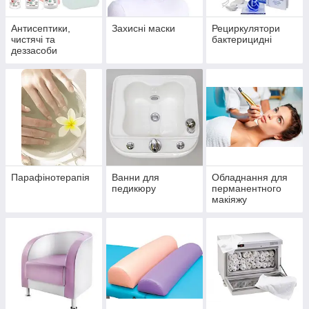
Антисептики,
Захисні маски
Рециркулятори
чистячі та
бактерицидні
деззасоби
Парафінотерапія
Ванни для
Обладнання для
педикюру
перманентного
макіяжу