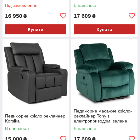
Під замовлення
В наявності
16 950
17 609
₴
₴
Купити
Купити
Педикюрне масажне крісло-
Педикюрне крісло реклайнер
реклайнер Tony з
Korsika
електроприводом, зелене
В наявності
В наявності
15 080
17 609
₴
₴