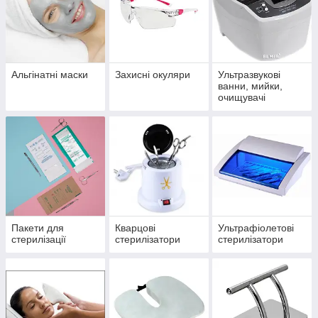
Альгінатні маски
Захисні окуляри
Ультразвукові
ванни, мийки,
очищувачі
Пакети для
Кварцові
Ультрафіолетові
стерилізації
стерилізатори
стерилізатори