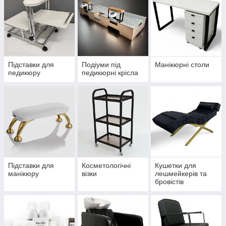
Підставки для
Подіуми під
Манікюрні столи
педикюру
педикюрні крісла
Підставки для
Косметологічні
Кушетки для
манікюру
візки
лешмейкерів та
бровістів