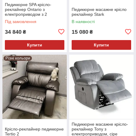
Педикюрне SPA крісло-
реклайнер Ontario з
Педикюрне масажне крісло
електроприводом з 2
реклайнер Stark
моторами DuoLiner
Під замовлення
В наявності
34 840
15 080
₴
₴
Купити
Купити
Різні кольори
Педикюрне масажне крісло-
Крісло-реклайнер педикюрне
реклайнер Tony з
Tertio 2
електроприводом, сіре