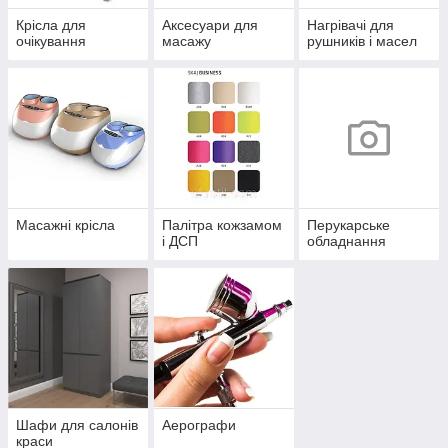
Крісла для
Аксесуари для
Нагрівачі для
очікування
масажу
рушників і масел
Масажні крісла
Палітра кожзамом
Перукарське
і ДСП
обладнання
Шафи для салонів
Аерографи
краси