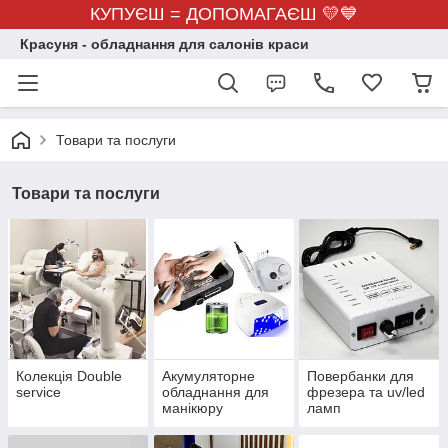
КУПУЄШ = ДОПОМАГАЄШ 💛💙
Красуня - обладнання для салонів краси
Товари та послуги
Товари та послуги
Колекція Double
Акумуляторне
Повербанки для
service
обладнання для
фрезера та uv/led
манікюру
ламп