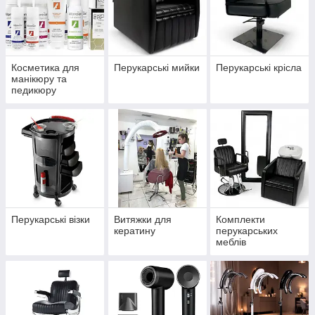
Косметика для
Перукарські мийки
Перукарські крісла
манікюру та
педикюру
Перукарські візки
Витяжки для
Комплекти
кератину
перукарських
меблів