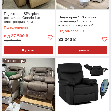
Педикюрне SPA крісло-
Педикюрне SPA крісло-
реклайнер Ontario Lux з
реклайнер Ontario з
електроприводом
електроприводом з 2
Під замовлення
моторами DuoDrive
Під замовлення
27 500
від
₴
32 240
₴
від 29 500 ₴
Купити
Купити
Різні кольори