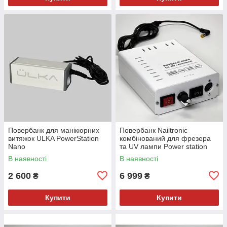
Повербанк для манікюрних
Повербанк Nailtronic
витяжок ULKA PowerStation
комбінований для фрезера
Nano
та UV лампи Power station
Kombi PS30-9k
В наявності
В наявності
2 600
6 999
₴
₴
Купити
Купити