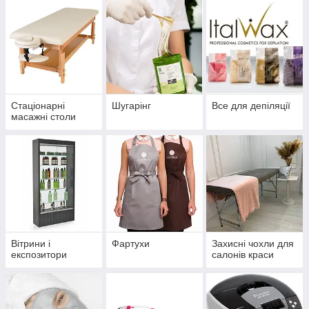
Стаціонарні
Шугарінг
Все для депіляції
масажні столи
Вітрини і
Фартухи
Захисні чохли для
експозитори
салонів краси