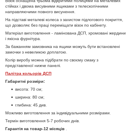
Візок оснащена трьома відкритими полицями на металевих
стійках і двома висувними ящиками з телескопічними
направляючими повного висунення.
На підставі металеві колеса з захистом підлогового покриття,
що дозволяє без праці переміщати візок по кабінету.
Матеріал виготовлення - ламінована ДСП, хромовані жердини
і якісна фурнітура.
За бажанням замовника на ящики можуть бути встановлені
замочки з невеликою доплатою.
Колір виробу можна підібрати по своєму смаку з
представленої нижче панелі.
Палітра кольорів ДСП
Габаритні розміри:
висота: 70 см;
ширина: 80 см;
глибина: 45 див.
Можливо виготовлення за індивідуальними розмірами.
Термін виготовлення
5-7 робочих днів.
Гарантія на товар-12 місяців
.