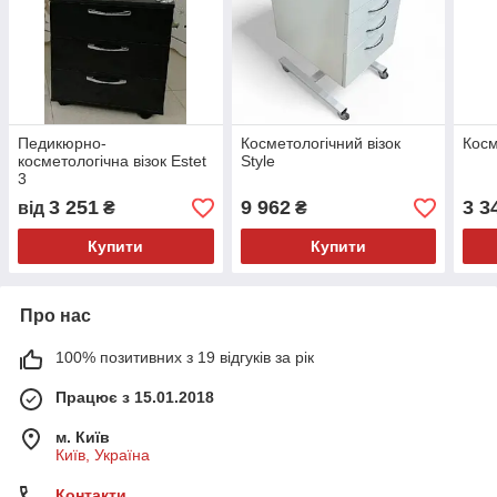
Педикюрно-
Косметологічний візок
Косм
косметологічна візок Estet
Style
3
3 251
9 962
3 3
від
₴
₴
Купити
Купити
Про нас
100% позитивних з 19 відгуків за рік
Працює з 15.01.2018
м. Київ
Київ, Україна
Контакти