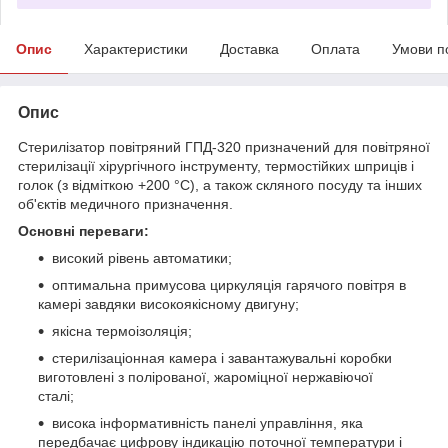
Опис
Характеристики
Доставка
Оплата
Умови п
Опис
Стерилізатор повітряний ГПД-320 призначений для повітряної
стерилізації хірургічного інструменту, термостійких шприців і
голок (з відміткою +200 °С), а також скляного посуду та інших
об'єктів медичного призначення.
Основні переваги:
високий рівень автоматики;
оптимальна примусова циркуляція гарячого повітря в
камері завдяки високоякісному двигуну;
якісна термоізоляція;
стерилізаціонная камера і завантажувальні коробки
виготовлені з полірованої, жароміцної нержавіючої
сталі;
висока інформативність панелі управління, яка
передбачає цифрову індикацію поточної температури і