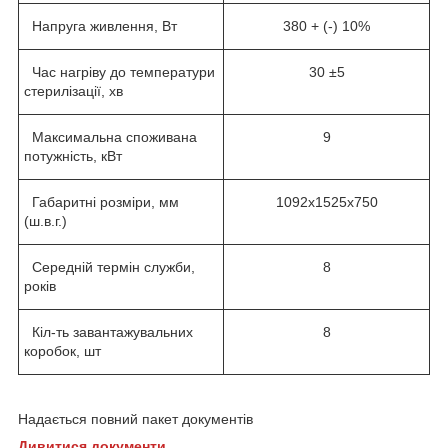
Напруга живлення, Вт
380 + (-) 10%
Час нагріву до температури
30 ±5
стерилізації, хв
Максимальна споживана
9
потужність, кВт
Габаритні розміри, мм
1092х1525х750
(ш.в.г.)
Середній термін служби,
8
років
Кіл-ть завантажувальних
8
коробок, шт
Надається повний пакет документів
Дивитися документи