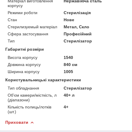
Матеріал виготовлення
Нержавіюча сталь
корпусу
Режими роботи
Стерилізація
Стан
Нове
Стерилизуемый матеріал
Метал, Скло
Сфера застосування
Професійний
Тип
Стерилізатор
Габаритні розміри
Висота корпусу
1540
Довжина корпусу
840 см
Ширина корпусу
1005
Користувальницькі характеристики
Тип обладнання
Стерилізатор
Об'єм камери/місткість, л
40+ л
(діапазони)
Кількість полиць/лотків
4+
(шт.)
Приховати