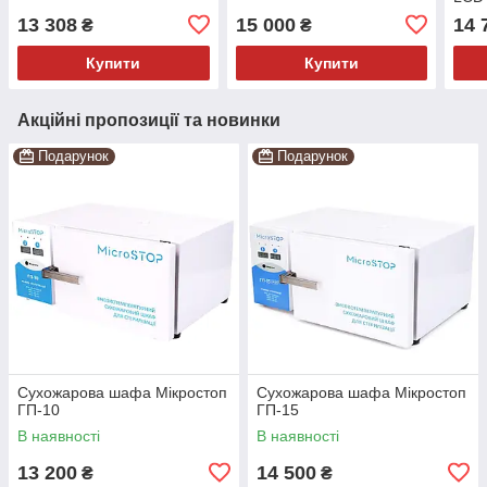
13 308
15 000
14 
₴
₴
Купити
Купити
Акційні пропозиції та новинки
Подарунок
Подарунок
Сухожарова шафа Мікростоп
Сухожарова шафа Мікростоп
ГП-10
ГП-15
В наявності
В наявності
13 200
14 500
₴
₴