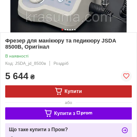
Фрезер для манікюру та педикюру JSDA
8500В, Оригінал
В наявності
Код: JSDA_jd_8500в
Роздріб
5 644
₴
Купити
або
Купити з
Що таке купити з Пром?