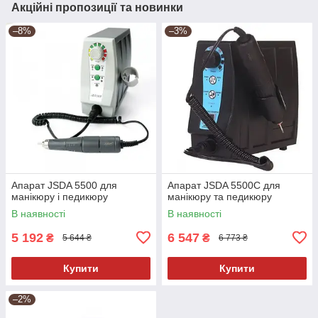
Акційні пропозиції та новинки
–8%
–3%
Апарат JSDA 5500 для
Апарат JSDA 5500C для
манікюру і педикюру
манікюру та педикюру
В наявності
В наявності
5 192
6 547
₴
₴
5 644 ₴
6 773 ₴
Купити
Купити
–2%