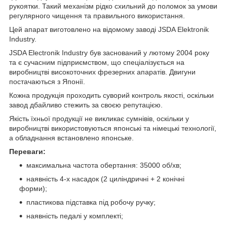
рукоятки. Такий механізм рідко схильний до поломок за умови
регулярного чищення та правильного використання.
Цей апарат виготовлено на відомому заводі JSDA Elektronik
Industry.
JSDA Electronik Industry був заснований у лютому 2004 року
та є сучасним підприємством, що спеціалізується на
виробництві високоточних фрезерних апаратів. Двигуни
постачаються з Японії.
Кожна продукція проходить суворий контроль якості, оскільки
завод дбайливо стежить за своєю репутацією.
Якість їхньої продукції не викликає сумнівів, оскільки у
виробництві використовуються японські та німецькі технології,
а обладнання встановлено японське.
Переваги:
максимальна частота обертання: 35000 об/хв;
наявність 4-х насадок (2 циліндричні + 2 конічні
форми);
пластикова підставка під робочу ручку;
наявність педалі у комплекті;