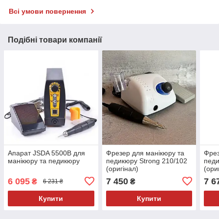
Всі умови повернення
Подібні товари компанії
Апарат JSDA 5500В для
Фрезер для манікюру та
Фрез
манікюру та педикюру
педикюру Strong 210/102
педи
(оригінал)
(ори
6 095
7 450
7 6
₴
₴
6 231 ₴
Купити
Купити