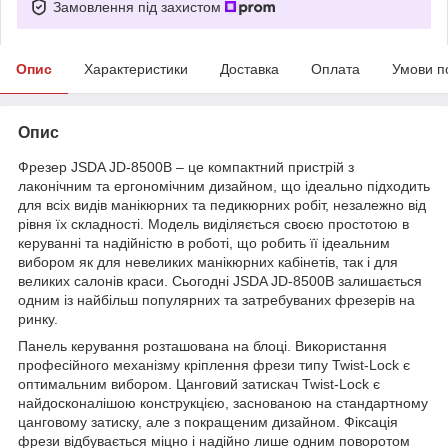
Замовлення під захистом
Опис
Характеристики
Доставка
Оплата
Умови п
Опис
Фрезер JSDA JD-8500В – це компактний пристрій з
лаконічним та ергономічним дизайном, що ідеально підходить
для всіх видів манікюрних та педикюрних робіт, незалежно від
рівня їх складності. Модель виділяється своєю простотою в
керуванні та надійністю в роботі, що робить її ідеальним
вибором як для невеликих манікюрних кабінетів, так і для
великих салонів краси. Сьогодні JSDA JD-8500В залишається
одним із найбільш популярних та затребуваних фрезерів на
ринку.
Панель керування розташована на блоці. Використання
професійного механізму кріплення фрези типу Twist-Lock є
оптимальним вибором. Цанговий затискач Twist-Lock є
найдосконалішою конструкцією, заснованою на стандартному
цанговому затиску, але з покращеним дизайном. Фіксація
фрези відбувається міцно і надійно лише одним поворотом