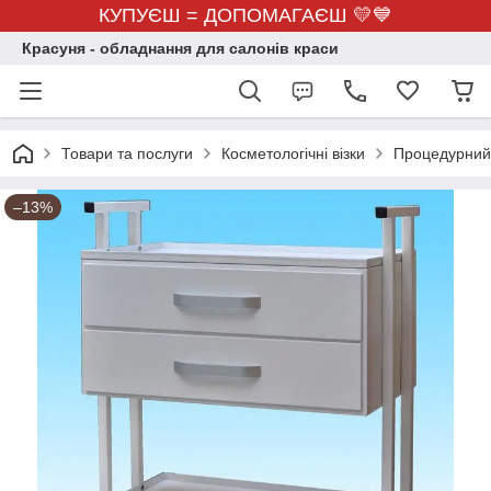
КУПУЄШ = ДОПОМАГАЄШ 💛💙
Красуня - обладнання для салонів краси
Товари та послуги
Косметологічні візки
Процедурний в
–13%