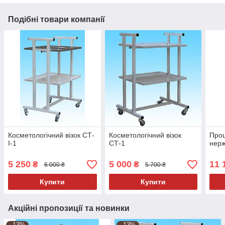
Подібні товари компанії
Косметологічний візок СТ-
Косметологічний візок
Проц
I-1
СТ-1
нерж
5 250
5 000
11 
₴
₴
6 000 ₴
5 700 ₴
Купити
Купити
Акційні пропозиції та новинки
–13%
–13%