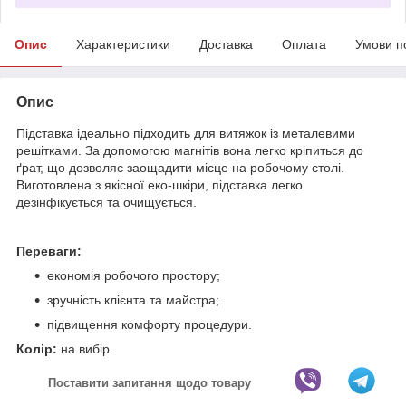
Опис
Характеристики
Доставка
Оплата
Умови п
Опис
Підставка ідеально підходить для витяжок із металевими
решітками. За допомогою магнітів вона легко кріпиться до
ґрат, що дозволяє заощадити місце на робочому столі.
Виготовлена з якісної еко-шкіри, підставка легко
дезінфікується та очищується.
Переваги:
економія робочого простору;
зручність клієнта та майстра;
підвищення комфорту процедури.
Колір:
на вибір.
Поставити запитання щодо товару