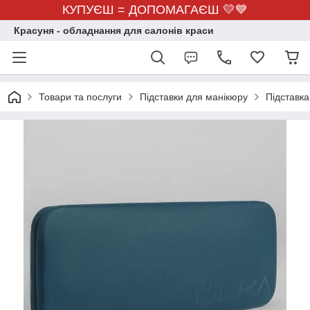
КУПУЄШ = ДОПОМАГАЄШ 💛💙
Красуня - обладнання для салонів краси
Товари та послуги
Підставки для манікюру
Підставка