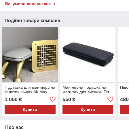
Всі умови повернення
Подібні товари компанії
Підставка для манікюру на
Манікюрна подушка на
Підс
золотих ніжках Air Max
магнітах для витяжки Teri
1 050
550
480
₴
₴
Купити
Купити
Про нас