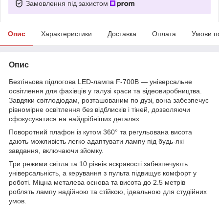
Замовлення під захистом
Опис
Характеристики
Доставка
Оплата
Умови п
Опис
Безтіньова підлогова LED-лампа F-700B — універсальне
освітлення для фахівців у галузі краси та відеовиробництва.
Завдяки світлодіодам, розташованим по дузі, вона забезпечує
рівномірне освітлення без відблисків і тіней, дозволяючи
сфокусуватися на найдрібніших деталях.
Поворотний плафон із кутом 360° та регульована висота
дають можливість легко адаптувати лампу під будь-які
завдання, включаючи зйомку.
Три режими світла та 10 рівнів яскравості забезпечують
універсальність, а керування з пульта підвищує комфорт у
роботі. Міцна металева основа та висота до 2.5 метрів
роблять лампу надійною та стійкою, ідеальною для студійних
умов.