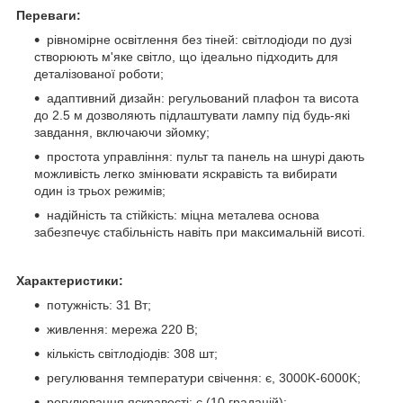
Переваги:
рівномірне освітлення без тіней: світлодіоди по дузі
створюють м'яке світло, що ідеально підходить для
деталізованої роботи;
адаптивний дизайн: регульований плафон та висота
до 2.5 м дозволяють підлаштувати лампу під будь-які
завдання, включаючи зйомку;
простота управління: пульт та панель на шнурі дають
можливість легко змінювати яскравість та вибирати
один із трьох режимів;
надійність та стійкість: міцна металева основа
забезпечує стабільність навіть при максимальній висоті.
Характеристики:
потужність: 31 Вт;
живлення: мережа 220 В;
кількість світлодіодів: 308 шт;
регулювання температури свічення: є, 3000K-6000K;
регулювання яскравості: є (10 градацій);