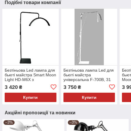
Подібні товари компанії
Безтіньова Led лампа для
Безтіньова лампа Led для
Безт
бьюті майстра Smart Moon
бьюті майстра
бьют
Light HD-M6X з
універсальна F-700B, 31
Moon
можливістю живлення від
Вт, біла
700B
3 420
3 750
3 9
₴
₴
повербанку, 50 Вт, чорна
Купити
Купити
Акційні пропозиції та новинки
–3%
–3%