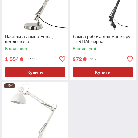
Настільна лампа Forsa,
Лампа робоча для манікюру
нікельована
TERTIAL чорна
В наявності
В наявності
1 554
972
₴
₴
1 595 ₴
997 ₴
Купити
Купити
–3%