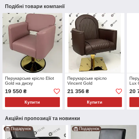
Подібні товари компанії
Перукарське крісло Eliot
Перукарське крісло
Перу
Gold на диску
Vincent Gold
Lux 
19 550
21 356
20 
₴
₴
Купити
Купити
Акційні пропозиції та новинки
Подарунок
Подарунок