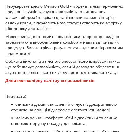
Перукарське крісло Menson Gold - модель, в якій гармонійно
поєднані зручність, функціональність та витончений
класичний дизайн. Крісло органічно впишеться в інтер'єр
салону краси, підкреслить його статус і створить комфортну
обстановку для клієнтів.
М'яка спинка, ергономічні підлокітники та просторе сидіння
забезпечують високий рівень комфорту навіть за тривалих
процедур. Висота крісла регулюється надійним гідравлічним
підйомником.
Оббивка виконана з якісного зносостійкого шкірозамінника,
що забезпечує довговічність, легкий догляд та збереження
акуратного зовнішнього вигляду протягом тривалого часу.
Дивитися колірну палітру шкірозамінників
Переваги:
стильний дизайн: класичний силует із декоративною
стежкою на спинці підкреслює елегантність моделі;
максимальний комфорт: м'які підлокітники та спинка
створюють зручну посадку для клієнта;
міцна конструкція: стійка металева основа забезпечує