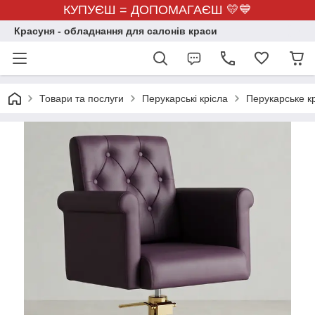
КУПУЄШ = ДОПОМАГАЄШ 💛💙
Красуня - обладнання для салонів краси
Товари та послуги
Перукарські крісла
Перукарське к