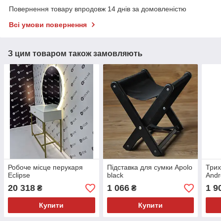
Повернення товару впродовж 14 днів за домовленістю
Всі умови повернення
З цим товаром також замовляють
Робоче місце перукаря
Підставка для сумки Apolo
Трих
Eclipse
black
Andr
20 318
1 066
1 9
₴
₴
Купити
Купити