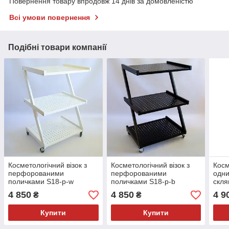
Повернення товару впродовж 14 днів за домовленістю
Всі умови повернення
Подібні товари компанії
Косметологічний візок з
Косметологічний візок з
Косм
перфорованими
перфорованими
одни
поличками S18-p-w
поличками S18-p-b
скл
4 850
4 850
4 9
₴
₴
Купити
Купити