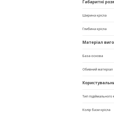
Габаритні роз
Ширина крісла
Глибина крісла
Матеріал виг
База-основа
Обивний матеріал
Користувальн
Тип підіймального 
Колір бази крісла