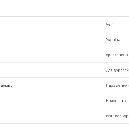
Velmi
Україна
хрестовина 
Для доросли
ханізму
Гідравлічни
Наявність п
Різні кольор