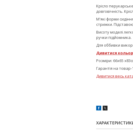
Крісло перукарськ
довговічність. Кріс
М'які форми сидінн
стрижки. Підставо
Висоту моделі лег
ручки підйомника.
Для оббивки викор
Дивитися кольор
Розміри: 66x65 х83
Гарантія на товар-1
Дивитися весь кат
ХАРАКТЕРИСТИК