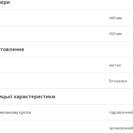
міри
660 мм
650 мм
отовлення
метал
Екошкіра
ицькі характеристики
механізму крісла
гідравлічни
хромований