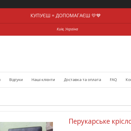
КУПУЄШ = ДОПОМАГАЄШ 💛💙
Київ, Україна
и
Відгуки
Наші клієнти
Доставка та оплата
FAQ
Ко
Перукарське кріс