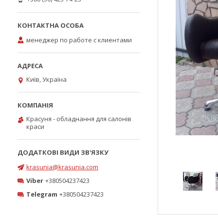
менеджер по работе с клиентами
Київ, Україна
Красуня - обладнання для салонів
краси
krasunia@krasunia.com
Viber
+380504237423
Telegram
+380504237423