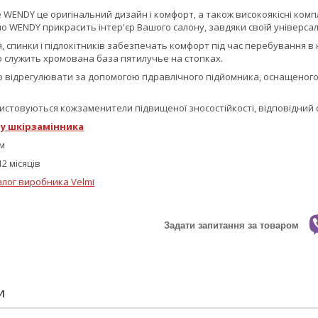
е WENDY це оригінальний дизайн і комфорт, а також високоякісні ком
ло WENDY прикрасить інтер'єр Вашого салону, завдяки своїй універсаль
я, спинки і підлокітників забезпечать комфорт під час перебування в 
ю служить хромована база пятилучье на стопках.
ко відрегулювати за допомогою гідравлічного підйомника, оснащеног
истовуються кожзаменители підвищеної зносостійкості, відповідний 
у шкірзамінника
см
2 місяців
алог виробника Velmi
Задати запитання за товаром
И