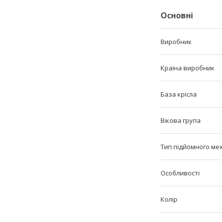
Основні
Виробник
Країна виробник
База крісла
Вікова група
Тип підйомного ме
Особливості
Колір