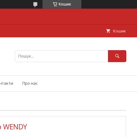
Кошик
Кошик
нтакти
Про нас
ло WENDY