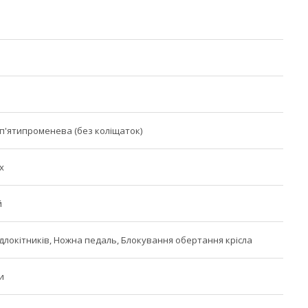
п'ятипроменева (без коліщаток)
х
й
ідлокітників, Ножна педаль, Блокування обертання крісла
и