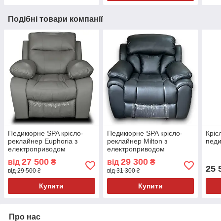
Подібні товари компанії
Педикюрне SPA крісло-
Педикюрне SPA крісло-
Кріс
реклайнер Euphoria з
реклайнер Milton з
пед
електроприводом
електроприводом
27 500
29 300
від
₴
від
₴
25 
від 29 500 ₴
від 31 300 ₴
Купити
Купити
Про нас