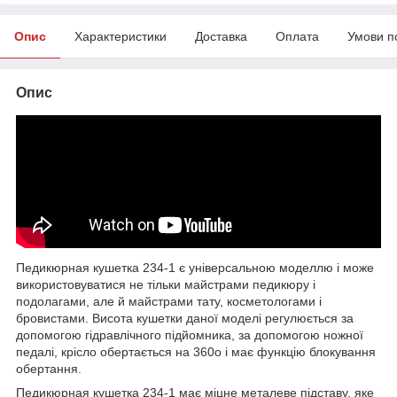
Опис
Характеристики
Доставка
Оплата
Умови п
Опис
Педикюрная кушетка 234-1 є універсальною моделлю і може
використовуватися не тільки майстрами педикюру і
подолагами, але й майстрами тату, косметологами і
бровистами. Висота кушетки даної моделі регулюється за
допомогою гідравлічного підйомника, за допомогою ножної
педалі, крісло обертається на 360о і має функцію блокування
обертання.
Педикюрная кушетка 234-1 має міцне металеве підставу, яке