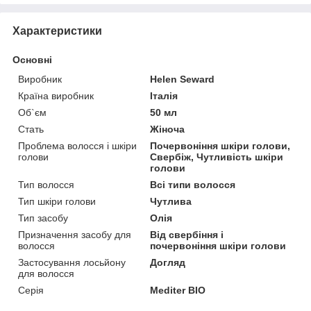
Характеристики
Основні
Виробник
Helen Seward
Країна виробник
Італія
Об`єм
50 мл
Стать
Жіноча
Проблема волосся і шкіри
Почервоніння шкіри голови,
голови
Свербіж, Чутливість шкіри
голови
Тип волосся
Всі типи волосся
Тип шкіри голови
Чутлива
Тип засобу
Олія
Призначення засобу для
Від свербіння і
волосся
почервоніння шкіри голови
Застосування лосьйону
Догляд
для волосся
Серія
Mediter BIO