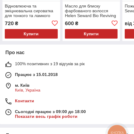
Відновлююча та
Масло для блиску
Пож
зміцнювальна сироватка
фарбованого волосся
Sewa
для тонкого та ламкого
Helen Seward Bio Reviving
волосся Volume Body-Filler
720
600
₴
₴
від
2/L Seward Mediter
Купити
Купити
Про нас
100% позитивних з 19 відгуків за рік
Працює з 15.01.2018
м. Київ
Київ, Україна
Контакти
Сьогодні працює з 09:00 до 18:00
Показати весь графік роботи
КНОПКА