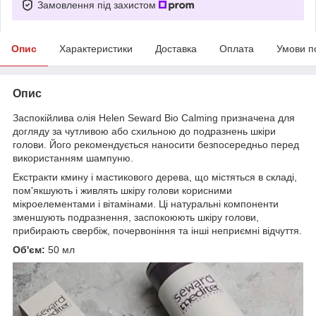
Замовлення під захистом
Опис
Характеристики
Доставка
Оплата
Умови п
Опис
Заспокійлива олія Helen Seward Bio Calming призначена для
догляду за чутливою або схильною до подразнень шкіри
голови. Його рекомендується наносити безпосередньо перед
використанням шампуню.
Екстракти кмину і мастикового дерева, що містяться в складі,
пом'якшують і живлять шкіру голови корисними
мікроелементами і вітамінами. Ці натуральні компоненти
зменшують подразнення, заспокоюють шкіру голови,
прибирають свербіж, почервоніння та інші неприємні відчуття.
Об'єм:
50 мл