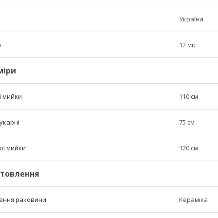
Україна
н
12 міс
міри
і мийки
110 см
укарні
75 см
ої мийки
120 см
отовлення
лення раковини
Кераміка