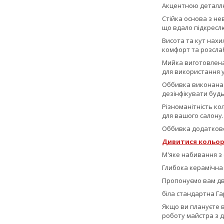
Акцентною деталлю
Стійка основа з не
що вдало підкреслю
Висота та кут нахи
комфорт та розсла
Мийка виготовлена 
для використання 
Оббивка виконана з 
дезінфікувати буд
Різноманітність кол
для вашого салону.
Оббивка додатково 
Дивитися кольор
М'яке набивання з 
Глибока керамічна
Пропонуємо вам дв
біла стандартна Га
Якщо ви плануєте в
роботу майстра з д