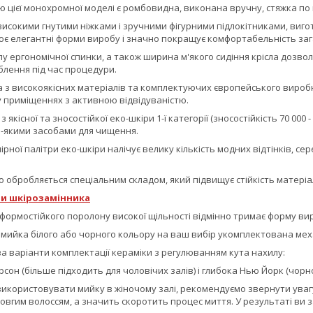
 цієї монохромної моделі є ромбовидна, виконана вручну, стяжка по
високими гнутими ніжками і зручними фігурними підлокітниками, виг
є елегантні форми виробу і значно покращує комфортабельність зага
лу ергономічної спинки, а також ширина м'якого сидіння крісла дозво
блення під час процедури.
з високоякісних матеріалів та комплектуючих європейського виробни
у приміщеннях з активною відвідуваністю.
якісної та зносостійкої еко-шкіри 1-ї категорії (зносостійкість 70 000 
ь-якими засобами для чищення.
ірної палітри еко-шкіри налічує велику кількість модних відтінків, с
обробляється спеціальним складом, який підвищує стійкість матеріалу
и шкірозамінника
формостійкого поролону високої щільності відмінно тримає форму вир
 мийка білого або чорного кольору на ваш вибір укомплектована мех
а варіанти комплектації кераміки з регулюванням кута нахилу:
рсон (більше підходить для чоловічих залів) і глибока Нью Йорк (чорно
икористовувати мийку в жіночому залі, рекомендуємо звернути увагу
овгим волоссям, а значить скоротить процес миття. У результаті ви з