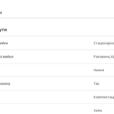
И
ути
мийки
Стаціонарн
ої мийки
Раковина, Кр
Нижня
нахилу
Так
Комплектаці
Velmi