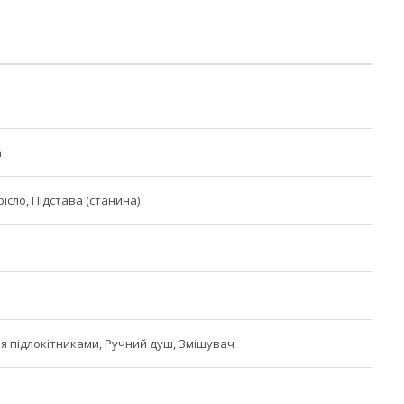
а
ісло, Підстава (станина)
я підлокітниками, Ручний душ, Змішувач