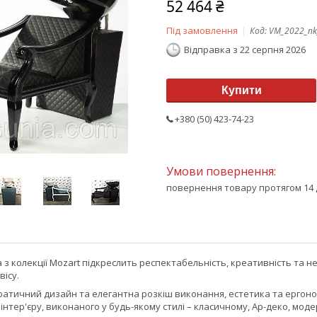
52 464 ₴
Під замовлення
Код:
VM_2022_nk
Відправка з 22 серпня 2026
Купити
+380 (50) 423-74-23
повернення товару протягом 14 
з колекції Mozart підкреслить респектабельність, креативність та 
вісу.
ратичний дизайн та елегантна розкіш виконання, естетика та ергоно
нтер'єру, виконаного у будь-якому стилі – класичному, Ар-деко, моде