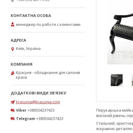
менеджер по работе с клиентами
Київ, Україна
Красуня - обладнання для салонів
краси
krasunia@krasunia.com
Перукарська мийка 
Viber
+380504237423
високий рівень сер
Telegram
+380504237423
Стильний, аристок
яскравою деталлю і