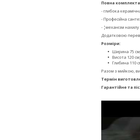
Повна комплектац
- глибока керамічн
- Професійна сантех
- ¦механізм нахилу
Додатковою переваг
Розміри:
Ширина 75 см
Висота 120 см
Глибина 110 с
Разом з мийкою, в
Термін виготовле
Гарантійне та пі