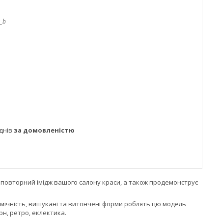
_b
днів
за домовленістю
неповторний імідж вашого салону краси, а також продемонструє
мічність, вишукані та витончені форми роблять цю модель
рн, ретро, еклектика.