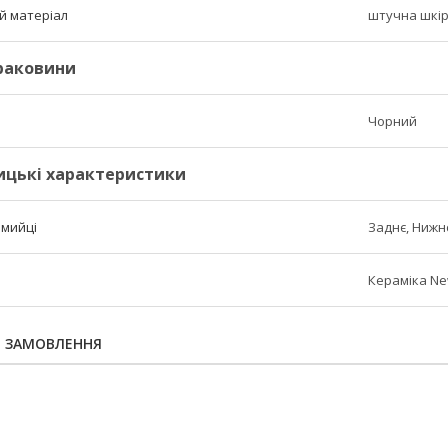
й матеріал
штучна шкір
 раковини
Чорний
ицькі характеристики
 мийці
Заднє, Нижнє
Кераміка New
Я ЗАМОВЛЕННЯ