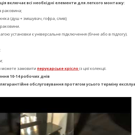
ія включає всі необхідні елементи для легкого монтажу:
а раковина;
ніка (душ + змішувач, гофра, слив);
 раковини.
ою установки є універсальне підключення (бічне або в підлогу).
;
;
м;
и можете замовити
перукарське крісло
із цієї колекції.
ння 10-14 робочих днів
слягарантійне обслуговування протягом усього терміну експлуа