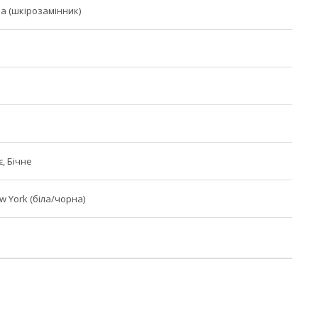
а (шкірозамінник)
, Бічне
 York (біла/чорна)