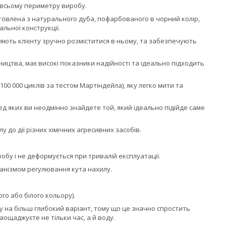
 всьому периметру виробу.
отовлена з натурального дуба, пофарбованого в чорний колір,
льної конструкції.
ляють клієнту зручно розміститися в ньому, та забезпечують
цтва, має високі показники надійності та ідеально підходить
- 100 000 циклів за тестом Мартіндейла), яку легко мити та
еред яких ви неодмінно знайдете той, який ідеально підійде саме
 до дії різних хімічних агресивних засобів.
обу і не деформується при тривалій експлуатації.
анізмом регулювання кута нахилу.
го або білого кольору).
 на більш глибокий варіант, тому що це значно спростить
аощаджуєте не тільки час, а й воду.