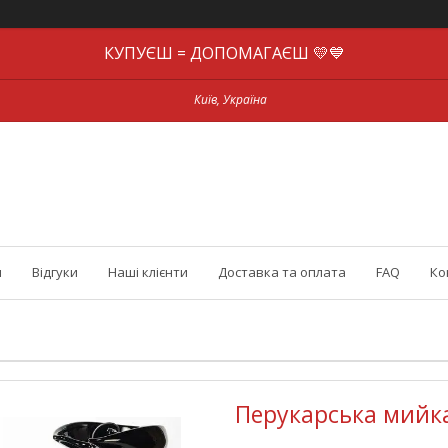
КУПУЄШ = ДОПОМАГАЄШ 💛💙
Київ, Україна
и
Відгуки
Наші клієнти
Доставка та оплата
FAQ
Ко
Перукарська мийка