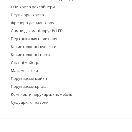
СПА-крісла реклайнери
Педикюрні крісла
Фрезера для манікюру
Лампи для манікюру UV LED
Підставки для педикюру
Косметологічні кушетки
Косметологічні візки
Стільці майстра
Масажні столи
Перукарські мийки
Перукарські крісла
Комплекти перукарських меблів
Сушуари, клімазони