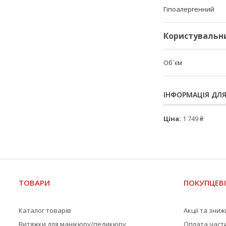
Гіпоалергенний
Користувальн
Об`єм
ІНФОРМАЦІЯ ДЛ
Ціна:
1 749 ₴
ТОВАРИ
ПОКУПЦЕВ
Каталог товарів
Акції та зни
Витяжки для манікюру/педикюру
Оплата част