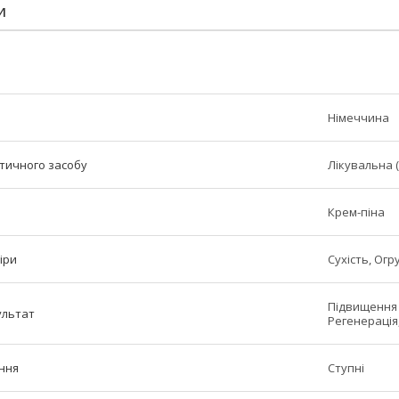
И
Німеччина
етичного засобу
Лікувальна 
Крем-піна
іри
Сухість, Огр
Підвищення 
ультат
Регенерація
ння
Ступні