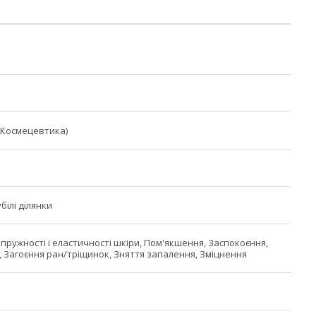
(Космецевтика)
убілі ділянки
пружності і еластичності шкіри, Пом'якшення, Заспокоєння,
, Загоєння ран/тріщинок, Зняття запалення, Зміцнення