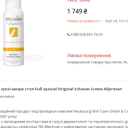
1 749 ₴
Немає в наявності
Код:
VA_1011
+380 (50) 423-74-23
повернення товару протягом 14 
сухої шкіри стоп Fuß spezial Original Schaum-Creme Allpresan
меччина
оваційний продукт від провідної компанії Neubourg Skin Care GmbH & 
001 року.
з провідними експертами в галузі дерматології та терапевтичного д
дихають» крем-піни TM Allpresan є невід'ємною частиною арсеналу за