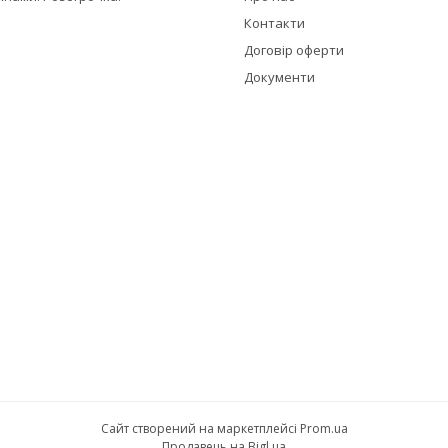
Контакти
Договір оферти
Документи
Сайт створений на маркетплейсі
Prom.ua
Продавець на Bigl.ua