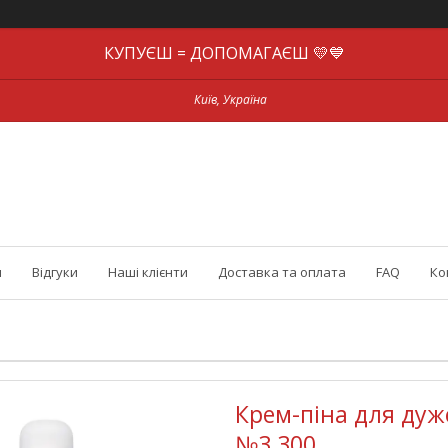
КУПУЄШ = ДОПОМАГАЄШ 💛💙
Київ, Україна
и
Відгуки
Наші клієнти
Доставка та оплата
FAQ
Ко
Крем-піна для дуже 
№3 300