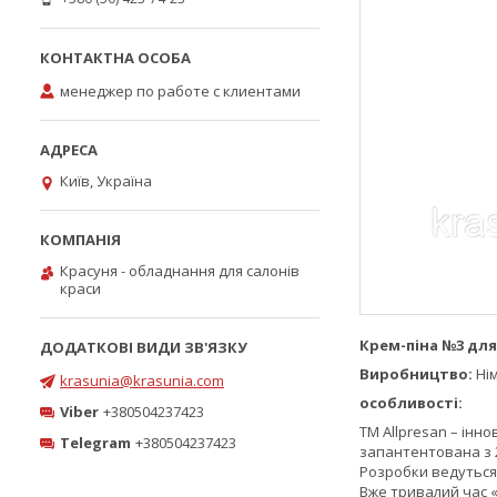
менеджер по работе с клиентами
Київ, Україна
Красуня - обладнання для салонів
краси
Крем-піна №3 для 
Виробництво:
Ні
krasunia@krasunia.com
особливості:
Viber
+380504237423
TM Allpresan – інн
Telegram
+380504237423
запантентована з 2
Розробки ведуться 
Вже тривалий час «