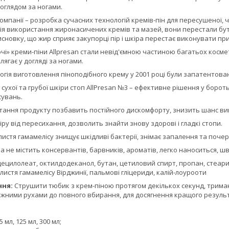
доглядом за ногами.
омпанії – розробка сучасних технологій кремів-пін для пересушеної, 
я використання жиронасичених кремів та мазей, вони перестали бути
сновку, що жир сприяє закупорці пір і шкіра перестає виконувати при
чі» креми-піни Allpresan стали невід'ємною частиною багатьох косм
олягає у догляді за ногами.
гія виготовлення піноподібного крему у 2001 році були запатентовані 
сухої та грубої шкіри стоп AllPresan №3 – ефективне рішення у бороть
сувань.
тання продукту позбавить постійного дискомфорту, знизить шанс вин
іру від пересихання, дозволить знайти знову здорові і гладкі стопи.
истя гамамелісу знищує шкідливі бактерії, знімає запалення та почер
 не містить консервантів, барвників, ароматів, легко наноситься, шви
ецилолеат, октилдодеканол, бутан, цетиловий спирт, пропан, стеарин
листя гамамелісу Вірджинії, пальмові гліцериди, калій-лоурооти
ння:
Струшити тюбик з крем-піною протягом декількох секунд, трима
жними рухами до повного вбирання, для досягнення кращого результа
5 мл, 125 мл, 300 мл;