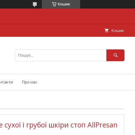
Кошик
Кошик
нтакти
Про нас
сухої і грубої шкіри стоп AllPresan