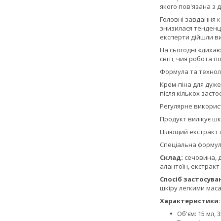
якого пов'язана з 
Головні завдання к
знизилася тенденці
експерти дійшли ви
На сьогодні «дихаю
світі, чия робота п
Формула та техноло
Крем-піна для дуже 
після кількох засто
Регулярне викорис
Продукт вилікує шк
Цілющий екстракт л
Спеціальна формула
Склад:
сечовина, д
алантоїн, екстракт 
Спосіб застосува
шкіру легкими маса
Характеристики:
Об'єм: 15 мл, 3