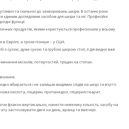
чутливої та схильної до захворювань шкіри. В останні роки
 єдиним доглядовим засобом для шкіри та ніг. Професійні
родні функції.
етичних продуктів, якими користуються професіонали у всьому
в Європі, а трохи пізніше – у США.
бі з сухою, дуже сухою та грубою шкірою стоп, її дія видно вже
икнення мозолів, потертостей, тріщин на стопах.
воніння.
дко вбирається і не залишає видимих слідів на шкірі та взутті.
ова кислота, гліцерин, пропанедіол, гліцерилстеарат,
ючи флакон вертикально, нанести невелику кількість засобу на
ту застосовувати двічі на день, вранці та ввечері.