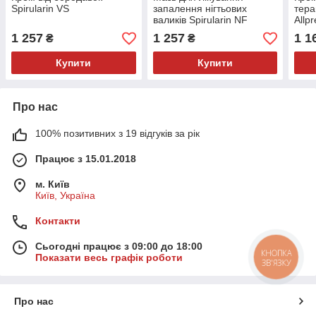
Spirularin VS
запалення нігтьових
тера
валиків Spirularin NF
Allp
Repa
1 257
1 257
1 1
₴
₴
Купити
Купити
Про нас
100% позитивних з 19 відгуків за рік
Працює з 15.01.2018
м. Київ
Київ, Україна
Контакти
Сьогодні працює з 09:00 до 18:00
КНОПКА
Показати весь графік роботи
ЗВ'ЯЗКУ
Про нас