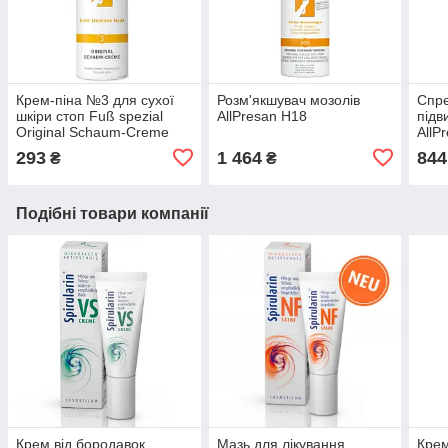
Крем-піна №3 для сухої
Розм'якшувач мозолів
Спре
шкіри стоп Fuß spezial
AllPresan H18
підв
Original Schaum-Creme
AllP
Allpresan
293
1 464
844
₴
₴
Подібні товари компанії
Крем від бородавок
Мазь для лікування
Крем