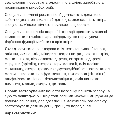
зволоження, повертають еластичність шкіри, запобігають
проникненню мікробактерій.
Спеціальні поживні рослинні олії дозволяють додатково
забезпечувати оптимальний догляд та зволоженість, шкіра
знову стає м'якою, ніжною, пружною та здоровою.
Спеціальна технологія шкірної інтеграції приносить активні
компоненти в глибокі шари епідермісу, не порушуючи
бар'єрної функції глибоких шарів шкіри.
Склад:
сечовина, сафлорова олія, коко каприлат / капрат,
олія ши, лляна олія, гліцерил стеарат цитрат, лактат натрію,
ментил лактат, віск лакового дерева, екстракт водорості
спіруліни (spiralin), екстракт кори магнолії, олія насіння
соняшнику, екстра тремели фукусоподібної, феноксиетанол,
молочна кислота, парфум, ксантан, токоферол (вітамін е),
альфа-ізометил іонон, бензилсаліцилат, аміл циннамал,
лимонен, мальтодекстрин, цитраль.
Спосіб застосування:
нанести невелику кількість засобу на
суху та пошкоджену шкіру стоп легкими масажними рухами до
повного вбирання, для досягнення максимального ефекту
застосовувати двічі на день, вранці та перед сном.
Характеристики: