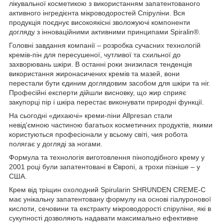
лікувальної косметикою з використанням запатентованого
активного інгредієнта мікроводоростей Спіруліни. Вся
продукція поєднує високоякісні зволожуючі компоненти
догляду з інноваційними активними принципами Spiralin®.
Головні завдання компанії – розробка сучасних технологій
кремів-пін для пересушеної, чутливої та схильної до
захворювань шкіри. В останні роки знизилася тенденція
використання жиронасичених кремів та мазей, вони
перестали бути єдиним доглядовим засобом для шкіри та ніг.
Професійні експерти дійшли висновку, що жир сприяє
закупорці пір і шкіра перестає виконувати природні функції.
На сьогодні «дихаючі» креми-піни Allpresan стали
невід'ємною частиною багатьох косметичних продуктів, якими
користуються професіонали у всьому світі, чия робота
полягає у догляді за ногами.
Формула та технологія виготовлення піноподібного крему у
2001 році були запатентовані в Європі, а трохи пізніше – у
США.
Крем від тріщин охолодний Spirularin SHRUNDEN CREME-C
має унікальну запатентовану формулу на основі гіалуронової
кислоти, сечовини та екстракту мікроводорості спіруліни, які в
сукупності дозволяють надавати максимально ефективне