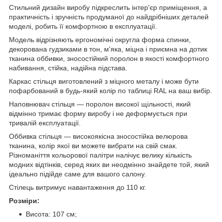
Стильний дизайн виробу підкреслить інтер'єр приміщення, а
практичність і зручність продуманої до найдрібніших деталей
моделі, робить її комфортною в експлуатації.
Модель відрізняють ергономічні округла форма спинки,
декорована гудзиками в тон, м'яка, міцна і приємна на дотик
тканина оббивки, зносостійкий поролон в якості комфортного
набивання, стійка, надійна підстава.
Каркас стільця виготовлений з міцного металу і може бути
пофарбований в будь-який колір по таблиці RAL на ваш вибір.
Наповнювач стільця — поролон високої щільності, який
відмінно тримає форму виробу і не деформується при
тривалій експлуатації.
Оббивка стільця — високоякісна зносостійка велюрова
тканина, колір якої ви можете вибрати на свій смак.
Різноманіття кольорової палітри налічує велику кількість
модних відтінків, серед яких ви неодмінно знайдете той, який
ідеально підійде саме для вашого салону.
Стілець витримує навантаження до 110 кг.
Розміри:
Висота: 107 см;