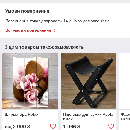
Умови повернення
Повернення товару впродовж 14 днів за домовленістю
Всі умови повернення
З цим товаром також замовляють
Ширма Spa Relax
Підставка для сумки Apolo
Фарт
black
Галі
2 900
1 066
від
₴
₴