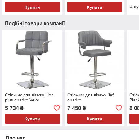
Цін
Купити
Купити
Подібні товари компанії
Стільчик для візажу Lion
Стільчик для візажу Jef
Стіл
plus quadro Velor
quadro
Blac
5 734
7 450
8 0
₴
₴
Купити
Купити
Про нас