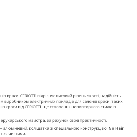
 краси. CERIOTTI відрізняє високий рівень якості, надійність
им виробником електричних приладів для салонів краси, таких
ів краси від CERIOTTI - це створення неповторного стилю в
ерукарського майстра, за рахунок своєї практичності.
— алюмінієвий, коліщатка зі спеціальною конструкцією.
No Hair
ться чистими.