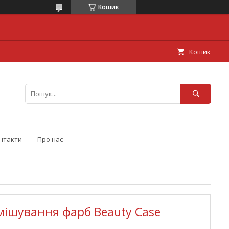
Кошик
Кошик
нтакти
Про нас
мішування фарб Beauty Case