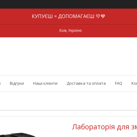
КУПУЄШ = ДОПОМАГАЄШ 💛💙
Київ, Україна
и
Відгуки
Наші клієнти
Доставка та оплата
FAQ
Ко
Лабораторія для з