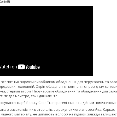
eriotti
є всесвітньо відомим виробником обладнання для перукарень та салонів
редових технологій. Окрім обладнання, компанія є провідним світов
они, стерилізатори. Перукарське обладнання та обладнання для салон
ті як для майстра, так і для клієнта.
ішування фарб Beauty Case Transparent стане надійним помічником п
на з високоякісних матеріалів, за рахунок чого зносостійка. Каркас 
 міцного матеріалу, не ципляють волосся на підлозі, завжди залишаю