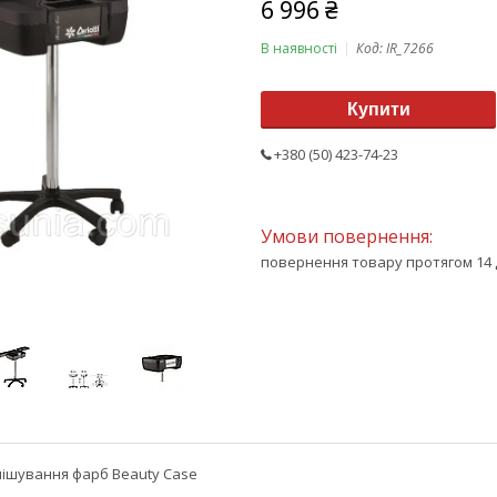
6 996 ₴
В наявності
Код:
IR_7266
Купити
+380 (50) 423-74-23
повернення товару протягом 14 
мішування фарб Beauty Case