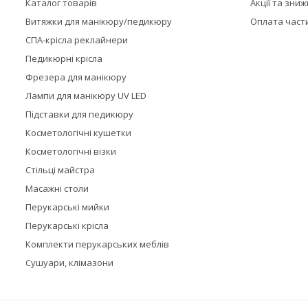
Каталог товарів
Акції та зни
Витяжки для манікюру/педикюру
Оплата част
СПА-крісла реклайнери
Педикюрні крісла
Фрезера для манікюру
Лампи для манікюру UV LED
Підставки для педикюру
Косметологічні кушетки
Косметологічні візки
Стільці майстра
Масажні столи
Перукарські мийки
Перукарські крісла
Комплекти перукарських меблів
Сушуари, клімазони