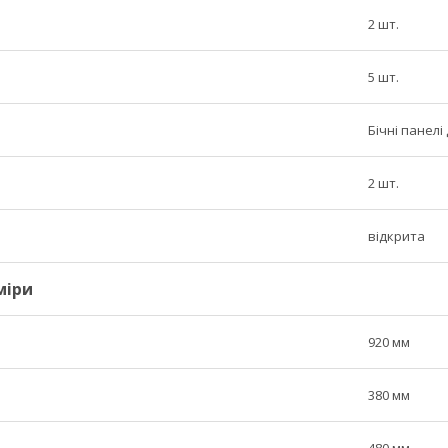
2 шт.
5 шт.
Бічні панелі
2 шт.
відкрита
міри
920 мм
380 мм