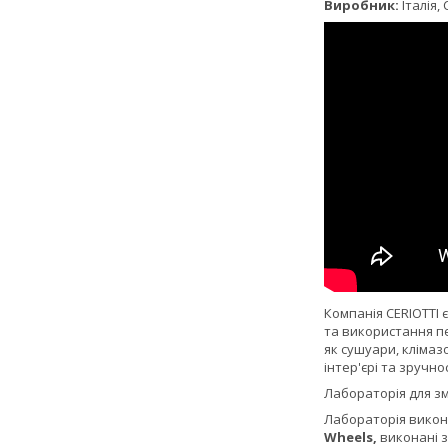
Виробник:
Італія, C
Компанія CERIOTTI 
та використання пе
як сушуари, клімаз
інтер'єрі та зручнос
Лабораторія для зм
Лабораторія викона
Wheels,
виконані з