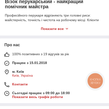
Візок перукарський - найкращий
помічник майстра
Професійного перукаря відрізняють три головні риси:
майстерність, точність і чистота на робочому місці. Клієнти
завжди звертають увагу на те, як розташовані інструменти і
Показати все
матеріали. Акуратність - ключовий момент в процесі
створення нової зачіски.
Візок для перукаря - справжній порятунок і вірний помічник
Про нас
фахівця. Майстру більше не потрібно витрачати сили і
енергію на пошуки необхідного обладнання або засоби, все
100% позитивних з 19 відгуків за рік
що потрібно при процесі - у нього під рукою. До того ж,
атрибут відмінно вписується в будь-який інтер'єр, його вкрай
Працює з 15.01.2018
зручно переміщати.
Купити перукарський візок стане відмінним рішенням
м. Київ
організації простору, а також підвищення репутації майстра.
Київ, Україна
Візок перукаря: переваги
КНОПКА
ЗВ'ЯЗКУ
Контакти
Багато майстрів задаються питанням "Перукарський візок
Сьогодні працює з 09:00 до 18:00
купити, а чи варто?". Відповідаємо: "Звичайно так".
Показати весь графік роботи
Мобільні візки зарекомендували себе як багатофункціональні
і практичні елементи меблів. Серед достоїнств варто виділити