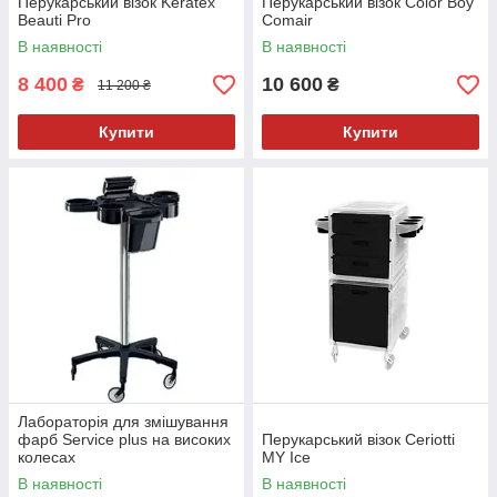
Перукарський візок Keratex
Перукарський візок Color Boy
Beauti Pro
Comair
В наявності
В наявності
8 400
10 600
₴
₴
11 200 ₴
Купити
Купити
Лабораторія для змішування
фарб Service plus на високих
Перукарський візок Ceriotti
колесах
MY Ice
В наявності
В наявності