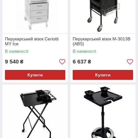
Перукарський візок Ceriotti
Перукарський візок M-3013B
MY Ice
(ABS)
В наявності
В наявності
9 540
6 637
₴
₴
Купити
Купити