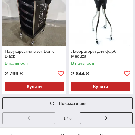
Перукарський візок Denic
Лабораторія для фарб
Black
Meduza
В наявності
В наявності
2 799
2 844
₴
₴
Купити
Купити
Показати ще
1
/ 6