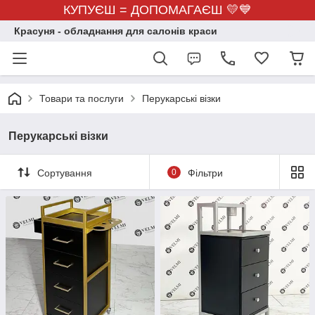
КУПУЄШ = ДОПОМАГАЄШ 💛💙
Красуня - обладнання для салонів краси
Товари та послуги
Перукарські візки
Перукарські візки
Сортування
0
Фільтри