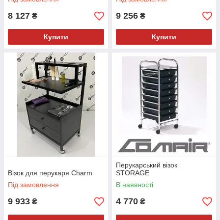
8 127
9 256
₴
₴
Купити
Купити
Перукарський візок
Візок для перукаря Charm
STORAGE
Під замовлення
В наявності
9 933
4 770
₴
₴