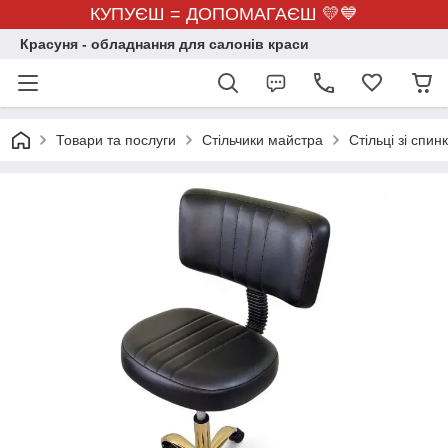
КУПУЄШ = ДОПОМАГАЄШ 💛💙
Красуня - обладнання для салонів краси
Товари та послуги
Стільчики майстра
Стільці зі спин