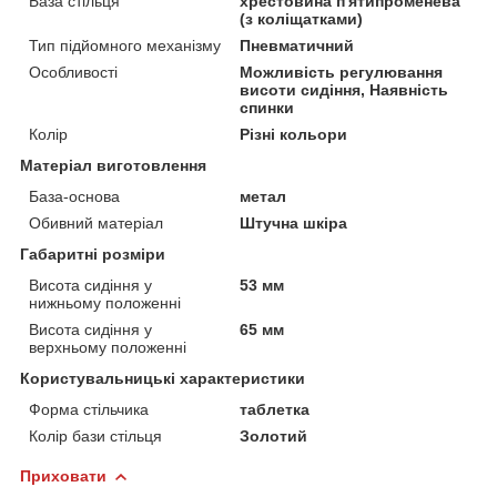
База стільця
хрестовина п'ятипроменева
(з коліщатками)
Тип підйомного механізму
Пневматичний
Особливості
Можливість регулювання
висоти сидіння, Наявність
спинки
Колір
Різні кольори
Матеріал виготовлення
База-основа
метал
Обивний матеріал
Штучна шкіра
Габаритні розміри
Висота сидіння у
53 мм
нижньому положенні
Висота сидіння у
65 мм
верхньому положенні
Користувальницькі характеристики
Форма стільчика
таблетка
Колір бази стільця
Золотий
Приховати