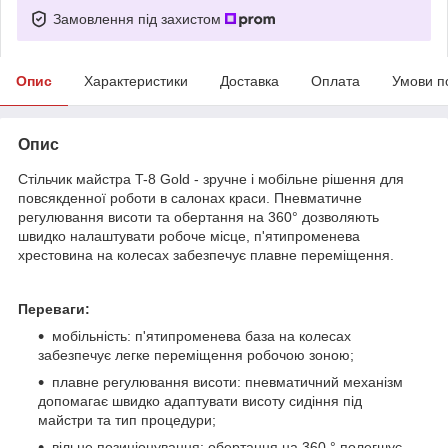
Замовлення під захистом
Опис
Характеристики
Доставка
Оплата
Умови п
Опис
Стільчик майстра T-8 Gold
- зручне і мобільне рішення для
повсякденної роботи в салонах краси. Пневматичне
регулювання висоти та обертання на 360° дозволяють
швидко налаштувати робоче місце, п'ятипроменева
хрестовина на колесах забезпечує плавне переміщення.
Переваги:
мобільність: п'ятипроменева база на колесах
забезпечує легке переміщення робочою зоною;
плавне регулювання висоти: пневматичний механізм
допомагає швидко адаптувати висоту сидіння під
майстри та тип процедури;
вільне позиціонування: обертання на 360 ° полегшує