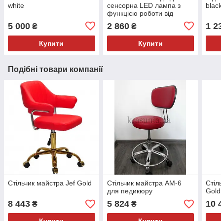
white
сенсорна LED лампа з
blac
функцією роботи від
повербанку та
5 000
2 860
1 2
₴
₴
регулюванням світла X-
LED-20 SW
Купити
Купити
Подібні товари компанії
Стільчик майстра Jef Gold
Стільчик майстра AM-6
Стіл
для педикюру
Gold
8 443
5 824
10 
₴
₴