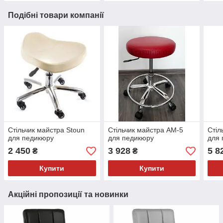
Подібні товари компанії
Стільчик майстра Stoun
Стільчик майстра AM-5
Стіл
для педикюру
для педикюру
для 
2 450
3 928
5 8
₴
₴
Купити
Купити
Акційні пропозиції та новинки