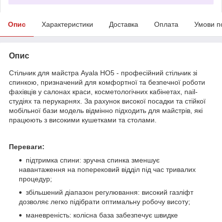
Опис
Характеристики
Доставка
Оплата
Умови п
Опис
Стільчик для майстра Ayala НО5 - професійний стільчик зі
спинкою, призначений для комфортної та безпечної роботи
фахівців у салонах краси, косметологічних кабінетах, nail-
студіях та перукарнях. За рахунок високої посадки та стійкої
мобільної бази модель відмінно підходить для майстрів, які
працюють з високими кушетками та столами.
Переваги:
підтримка спини: зручна спинка зменшує
навантаження на поперековий відділ під час тривалих
процедур;
збільшений діапазон регулювання: високий газліфт
дозволяє легко підібрати оптимальну робочу висоту;
маневреність: колісна база забезпечує швидке