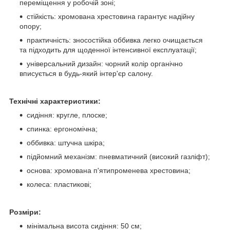
переміщення у робочій зоні;
стійкість: хромована хрестовина гарантує надійну
опору;
практичність: зносостійка оббивка легко очищається
та підходить для щоденної інтенсивної експлуатації;
універсальний дизайн: чорний колір органічно
вписується в будь-який інтер'єр салону.
Технічні характеристики:
сидіння: кругле, плоске;
спинка: ергономічна;
оббивка: штучна шкіра;
підйомний механізм: пневматичний (високий газліфт);
основа: хромована п'ятипроменева хрестовина;
колеса: пластикові;
Розміри:
мінімальна висота сидіння: 50 см;