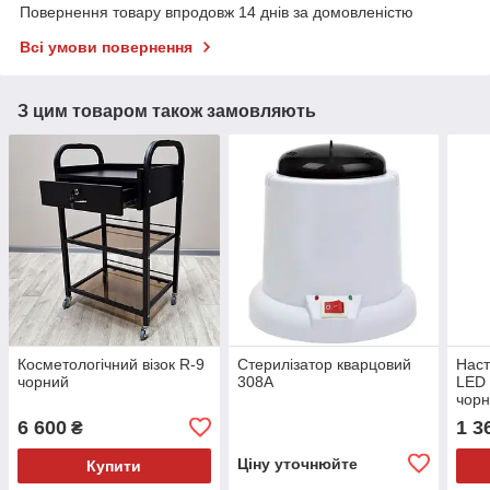
Повернення товару впродовж 14 днів за домовленістю
Всі умови повернення
З цим товаром також замовляють
Косметологічний візок R-9
Стерилізатор кварцовий
Наст
чорний
308A
LED
чор
6 600
1 3
₴
Ціну уточнюйте
Купити