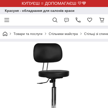
КУПУЄШ = ДОПОМАГАЄШ 💛💙
Красуня - обладнання для салонів краси
Товари та послуги
Стільчики майстра
Стільці зі спин