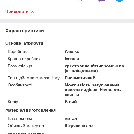
Приховати
Характеристики
Основні атрибути
Виробник
Weelko
Країна виробник
Іспанія
База стільця
хрестовина п'ятипроменева
(з коліщатками)
Тип підйомного механізму
Пневматичний
Особливості
Можливість регулювання
висоти сидіння, Наявність
спинки
Колір
Білий
Матеріал виготовлення
База-основа
метал
Обивний матеріал
Штучна шкіра
Габаритні розміри