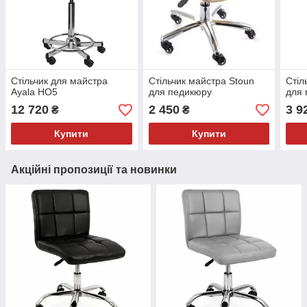
Стільчик для майстра
Стільчик майстра Stoun
Стіл
Ayala НО5
для педикюру
для 
12 720
2 450
3 9
₴
₴
Купити
Купити
Акційні пропозиції та новинки