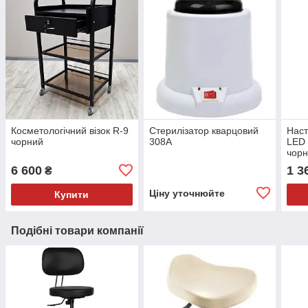
Косметологічний візок R-9
Стерилізатор кварцовий
Наст
чорний
308A
LED
чор
6 600
1 3
₴
Ціну уточнюйте
Купити
Подібні товари компанії