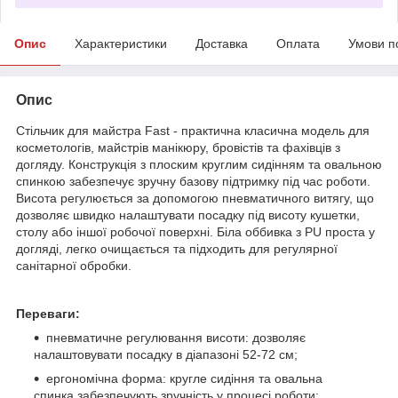
Опис
Характеристики
Доставка
Оплата
Умови п
Опис
Стільчик для майстра Fast - практична класична модель для
косметологів, майстрів манікюру, бровістів та фахівців з
догляду. Конструкція з плоским круглим сидінням та овальною
спинкою забезпечує зручну базову підтримку під час роботи.
Висота регулюється за допомогою пневматичного витягу, що
дозволяє швидко налаштувати посадку під висоту кушетки,
столу або іншої робочої поверхні. Біла оббивка з PU проста у
догляді, легко очищається та підходить для регулярної
санітарної обробки.
Переваги:
пневматичне регулювання висоти: дозволяє
налаштовувати посадку в діапазоні 52-72 см;
ергономічна форма: кругле сидіння та овальна
спинка забезпечують зручність у процесі роботи;