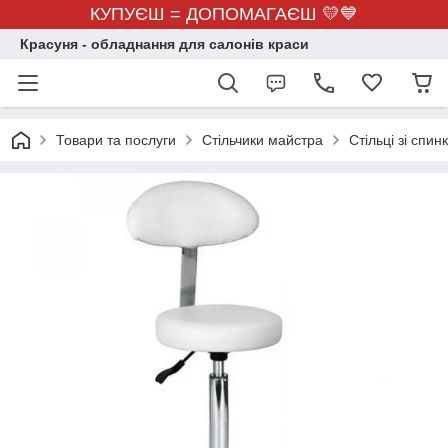
КУПУЄШ = ДОПОМАГАЄШ 💛💙
Красуня - обладнання для салонів краси
Товари та послуги
Стільчики майстра
Стільці зі спин