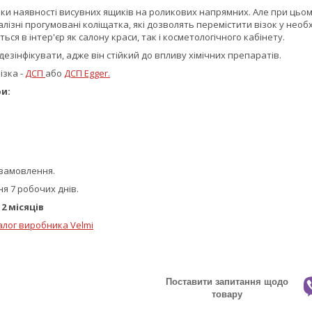
яки наявності висувних ящиків на роликових напрямних. Але при цьому 
лізні прогумовані коліщатка, які дозволять перемістити візок у необх
ся в інтер'єр як салону краси, так і косметологічного кабінету.
дезінфікувати, адже він стійкий до впливу хімічних препаратів.
ізка -
ДСП
або
ДСП Egger.
и:
;
 замовлення.
я 7 робочих днів.
2 місяців
алог виробника Velmi
Поставити запитання щодо
товару