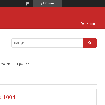
Кошик
Кошик
нтакти
Про нас
к 1004