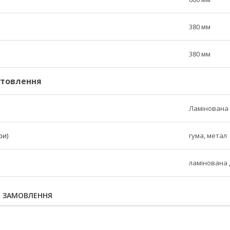
380 мм
380 мм
отовлення
Ламінована
ри)
гума, метал
ламінована
Я ЗАМОВЛЕННЯ