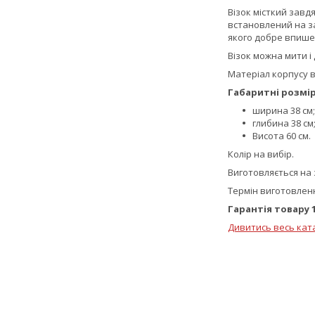
Візок місткий завд
встановлений на за
якого добре впишеть
Візок можна мити і 
Матеріал корпусу в
Габаритні розмір
ширина 38 см;
глибина 38 см
Висота 60 см.
Колір на вибір.
Виготовляється на
Термін виготовленн
Гарантія товару 1
Дивитись весь кат