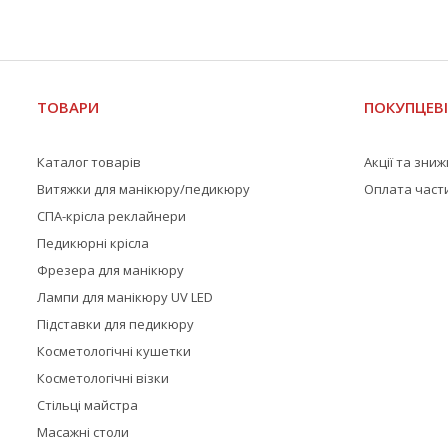
ТОВАРИ
ПОКУПЦЕВ
Каталог товарів
Акції та зни
Витяжки для манікюру/педикюру
Оплата част
СПА-крісла реклайнери
Педикюрні крісла
Фрезера для манікюру
Лампи для манікюру UV LED
Підставки для педикюру
Косметологічні кушетки
Косметологічні візки
Стільці майстра
Масажні столи