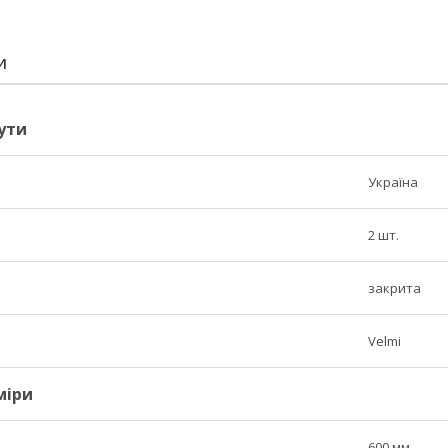
И
ути
Україна
2 шт.
закрита
Velmi
міри
600 мм