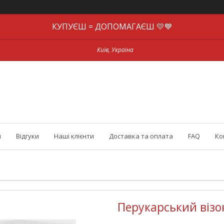
КУПУЄШ = ДОПОМАГАЄШ 💛💙
Київ, Україна
и
Відгуки
Наші клієнти
Доставка та оплата
FAQ
Ко
Перукарський візо