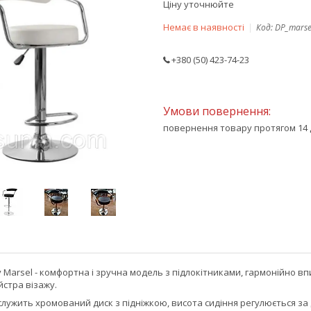
Ціну уточнюйте
Немає в наявності
Код:
DP_marse
+380 (50) 423-74-23
повернення товару протягом 14 
у Marsel - комфортна і зручна модель з підлокітниками, гармонійно вп
стра візажу.
 служить хромований диск з підніжкою, висота сидіння регулюється 