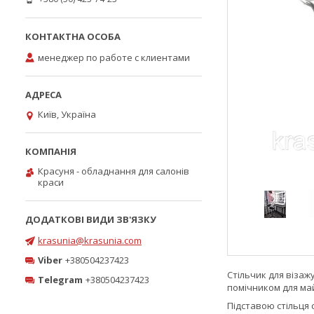
менеджер по работе с клиентами
Київ, Україна
Красуня - обладнання для салонів
краси
krasunia@krasunia.com
Viber
+380504237423
Стільчик для візаж
Telegram
+380504237423
помічником для май
Підставою стільця