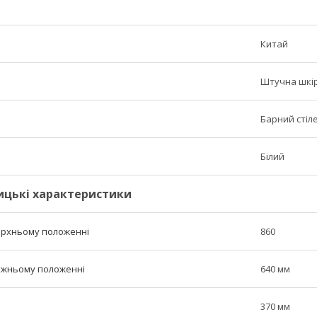
Китай
Штучна шкі
Барний стіл
Білий
ицькі характеристики
верхньому положенні
860
нижньому положенні
640 мм
370 мм