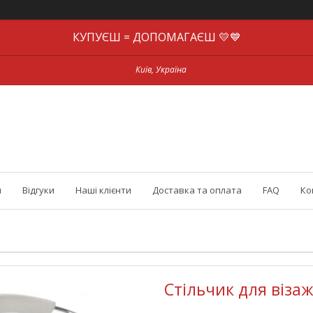
КУПУЄШ = ДОПОМАГАЄШ 💛💙
Київ, Україна
и
Відгуки
Наші клієнти
Доставка та оплата
FAQ
Ко
Стільчик для візаж