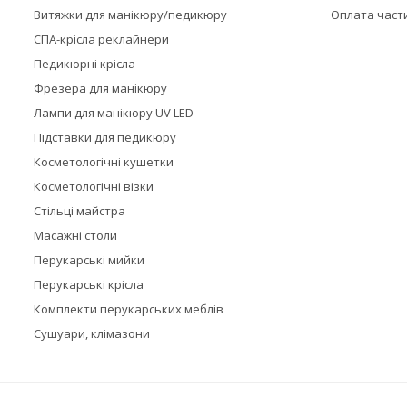
Витяжки для манікюру/педикюру
Оплата част
СПА-крісла реклайнери
Педикюрні крісла
Фрезера для манікюру
Лампи для манікюру UV LED
Підставки для педикюру
Косметологічні кушетки
Косметологічні візки
Стільці майстра
Масажні столи
Перукарські мийки
Перукарські крісла
Комплекти перукарських меблів
Сушуари, клімазони