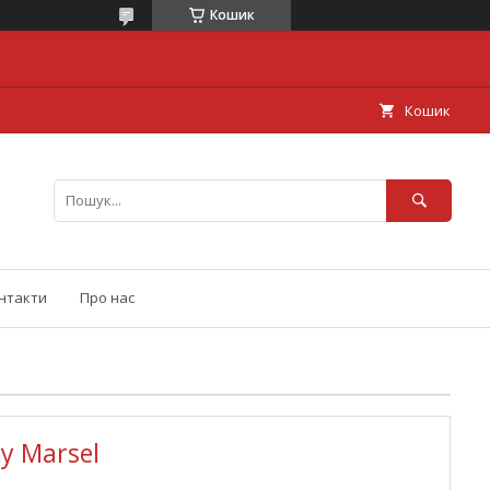
Кошик
Кошик
нтакти
Про нас
у Marsel