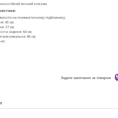
зносостійкий якісний кожзам.
ристики:
висоти на пневматичному підйомнику;
я: 45 см;
я: 37 см;
сота сидіння: 64 см;
я максимальна: 86 см;
ніг;
Задати запитання за товаром
И