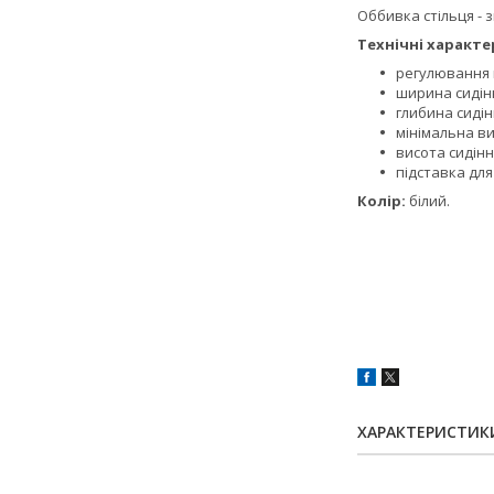
Оббивка стільця - 
Технічні характе
регулювання 
ширина сидінн
глибина сидінн
мінімальна ви
висота сидінн
підставка для 
Колір:
білий.
ХАРАКТЕРИСТИК