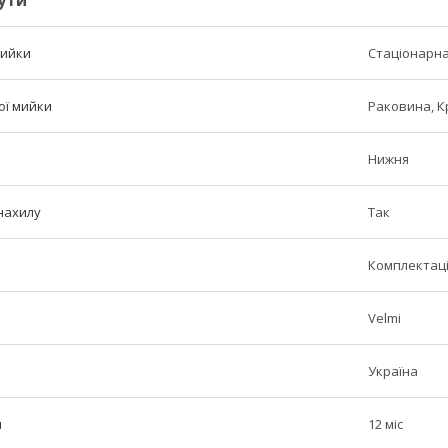
ути
мийки
Стаціонарн
ої мийки
Раковина, Кр
Нижня
нахилу
Так
Комплектаці
Velmi
Україна
н
12 міс