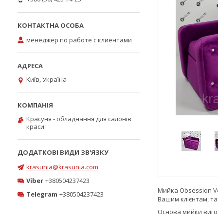
менеджер по работе с клиентами
Київ, Україна
Красуня - обладнання для салонів
краси
krasunia@krasunia.com
Viber
+380504237423
Мийка Obsession Ve
Telegram
+380504237423
Вашим клієнтам, та
Основа мийки вигот