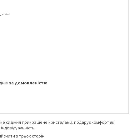
_velor
днів
за домовленістю
ироке сидіння прикрашене кристалами, подарує комфорт як
 індивідуальність.
йснити з трьох сторін.