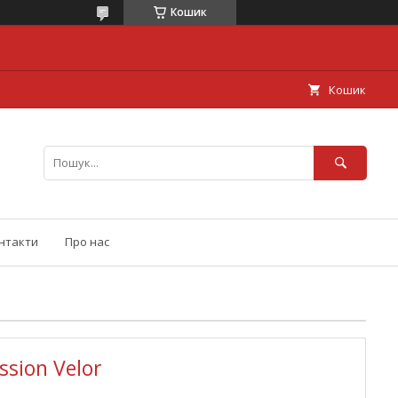
Кошик
Кошик
нтакти
Про нас
sion Velor