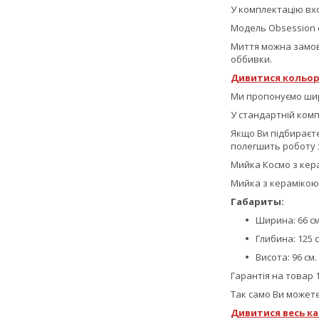
У комплектацію вх
Модель Obsession 
Миття можна замовит
оббивки.
Дивитися кольор
Ми пропонуємо шир
У стандартній компл
Якщо Ви підбираєте
полегшить роботу 
Мийка Космо з кера
Мийка з керамікою 
Габариты:
Ширина: 66 см
Глибина: 125 с
Висота: 96 см.
Гарантія на товар 1
Так само Ви можете
Дивитися весь ка