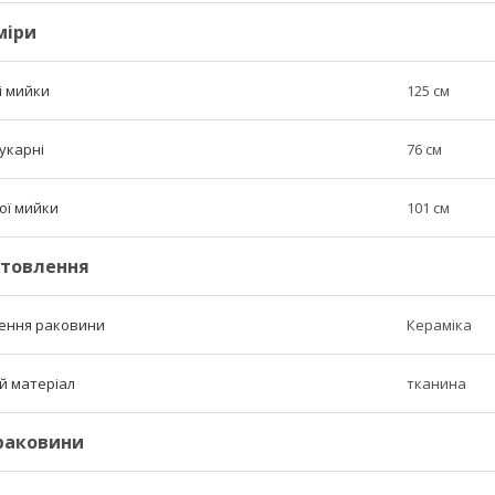
міри
і мийки
125 см
укарні
76 см
ої мийки
101 см
отовлення
лення раковини
Кераміка
й матеріал
тканина
 раковини