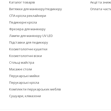
Каталог товарів
Акції та зни
Витяжки для манікюру/педикюру
Оплата част
СПА-крісла реклайнери
Педикюрні крісла
Фрезера для манікюру
Лампи для манікюру UV LED
Підставки для педикюру
Косметологічні кушетки
Косметологічні візки
Стільці майстра
Масажні столи
Перукарські мийки
Перукарські крісла
Комплекти перукарських меблів
Сушуари, клімазони