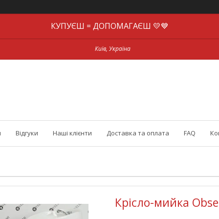
КУПУЄШ = ДОПОМАГАЄШ 💛💙
Київ, Україна
и
Відгуки
Наші клієнти
Доставка та оплата
FAQ
Ко
Крісло-мийка Obses