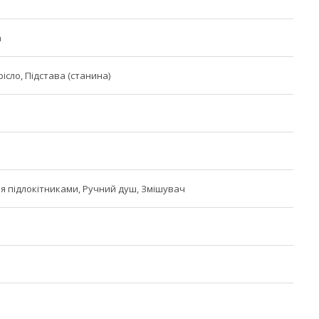
а
ісло, Підстава (станина)
я підлокітниками, Ручний душ, Змішувач