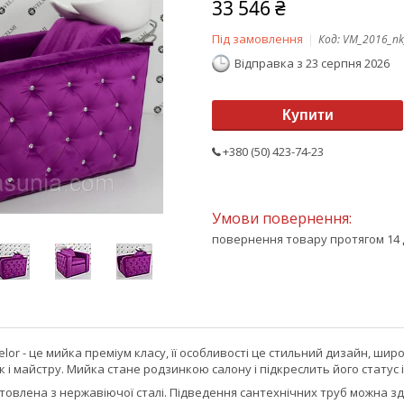
33 546 ₴
Під замовлення
Код:
VM_2016_nk
Відправка з 23 серпня 2026
Купити
+380 (50) 423-74-23
повернення товару протягом 14 
lor - це мийка преміум класу, її особливості це стильний дизайн, ш
к і майстру. Мийка стане родзинкою салону і підкреслить його статус і
овлена з нержавіючої сталі. Підведення сантехнічних труб можна зді