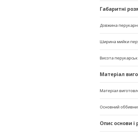
Габаритні роз
Довжина перукарн
Ширина мийки пер
Висота перукарськ
Матеріал виг
Матеріал виготов
Основний оббивни
Опис основи і