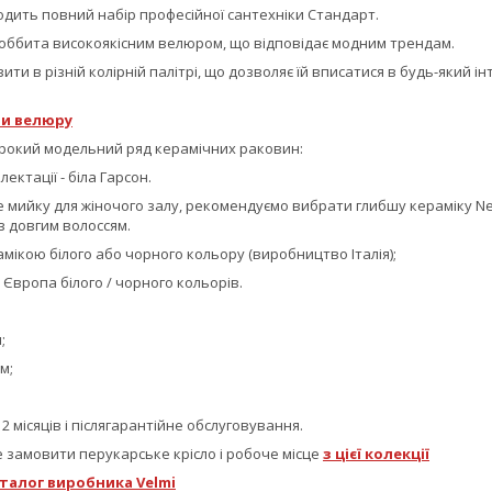
одить повний набір професійної сантехніки Стандарт.
оббита високоякісним велюром, що відповідає модним трендам.
и в різній колірній палітрі, що дозволяє їй вписатися в будь-який інт
и велюру
окий модельний ряд керамічних раковин:
ектації - біла Гарсон.
 мийку для жіночого залу, рекомендуємо вибрати глибшу кераміку New
з довгим волоссям.
мікою білого або чорного кольору (виробництво Італія);
Європа білого / чорного кольорів.
;
м;
2 місяців і післягарантійне обслуговування.
 замовити перукарське крісло і робоче місце
з цієї колекції
талог виробника Velmi