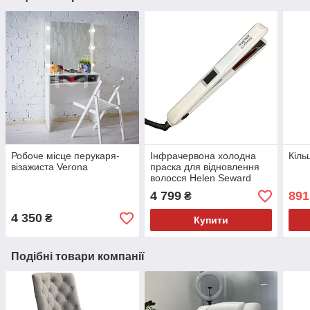
Робоче місце перукаря-
Інфрачервона холодна
Кіль
візажиста Verona
праска для відновлення
волосся Helen Seward
4 799
891
₴
4 350
₴
Купити
Подібні товари компанії