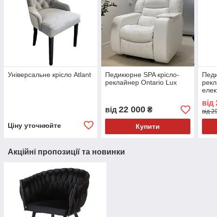
Універсальне крісло Atlant
Педикюрне SPA крісло-
Педи
реклайнер Ontario Lux
рекл
еле
від
22 000
від
₴
від 2
Ціну уточнюйте
Купити
Акційні пропозиції та новинки