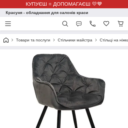
КУПУЄШ = ДОПОМАГАЄШ 💛💙
Красуня - обладнання для салонів краси
Товари та послуги
Стільчики майстра
Стільці на ніжк