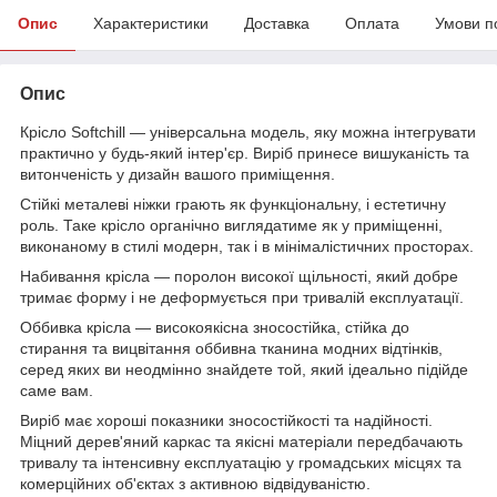
Опис
Характеристики
Доставка
Оплата
Умови п
Опис
Крісло Softchill — універсальна модель, яку можна інтегрувати
практично у будь-який інтер'єр. Виріб принесе вишуканість та
витонченість у дизайн вашого приміщення.
Стійкі металеві ніжки грають як функціональну, і естетичну
роль. Таке крісло органічно виглядатиме як у приміщенні,
виконаному в стилі модерн, так і в мінімалістичних просторах.
Набивання крісла — поролон високої щільності, який добре
тримає форму і не деформується при тривалій експлуатації.
Оббивка крісла — високоякісна зносостійка, стійка до
стирання та вицвітання оббивна тканина модних відтінків,
серед яких ви неодмінно знайдете той, який ідеально підійде
саме вам.
Виріб має хороші показники зносостійкості та надійності.
Міцний дерев'яний каркас та якісні матеріали передбачають
тривалу та інтенсивну експлуатацію у громадських місцях та
комерційних об'єктах з активною відвідуваністю.