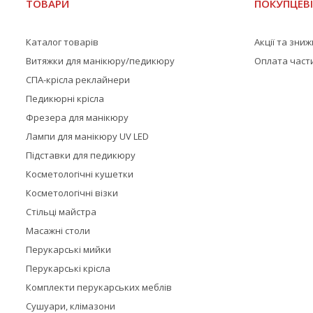
ТОВАРИ
ПОКУПЦЕВ
Каталог товарів
Акції та зни
Витяжки для манікюру/педикюру
Оплата част
СПА-крісла реклайнери
Педикюрні крісла
Фрезера для манікюру
Лампи для манікюру UV LED
Підставки для педикюру
Косметологічні кушетки
Косметологічні візки
Стільці майстра
Масажні столи
Перукарські мийки
Перукарські крісла
Комплекти перукарських меблів
Сушуари, клімазони