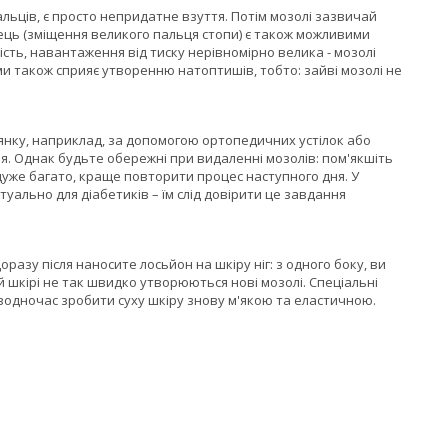
ьців, є просто непридатне взуття. Потім мозолі зазвичай
лець (зміщення великого пальця стопи) є також можливими
сть, навантаження від тиску нерівномірно велика - мозолі
и також сприяє утворенню натоптишів, тобто: зайві мозолі не
ілянку, наприклад, за допомогою ортопедичних устілок або
я. Однак будьте обережні при видаленні мозолів: пом'якшіть
 дуже багато, краще повторити процес наступного дня. У
уально для діабетиків – їм слід довірити це завдання
зу після наносите лосьйон на шкіру ніг: з одного боку, ви
ій шкірі не так швидко утворюються нові мозолі. Спеціальні
 водночас зробити суху шкіру знову м'якою та еластичною.