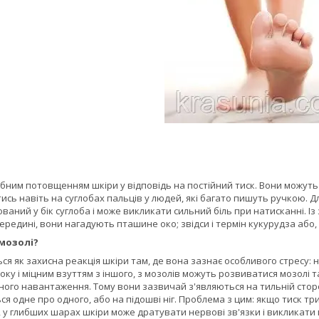
ібним потовщенням шкіри у відповідь на постійний тиск. Вони можуть р
ись навіть на суглобах пальців у людей, які багато пишуть ручкою.
ований у бік суглоба і може викликати сильний біль при натисканні. 
ередині, вони нагадують пташине око; звідси і термін кукурудза або,
мозолі?
я як захисна реакція шкіри там, де вона зазнає особливого стресу: на
боку і міцним взуттям з іншого, з мозолів можуть розвиватися мозолі
ого навантаження. Тому вони зазвичай з'являються на тильній сторо
ься одне про одного, або на підошві ніг. Проблема з цим: якщо тиск тр
, у глибших шарах шкіри може дратувати нервові зв'язки і викликати г