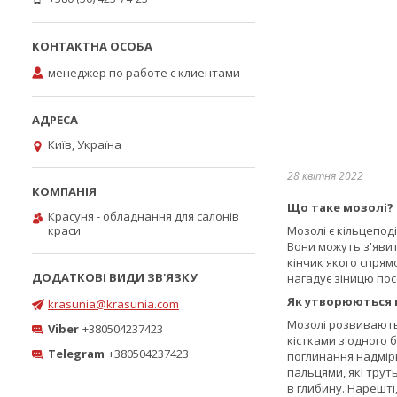
менеджер по работе с клиентами
Київ, Україна
28 квітня 2022
Що таке мозолі?
Красуня - обладнання для салонів
краси
Мозолі є кільцепод
Вони можуть з'явит
кінчик якого спрям
нагадує зіницю пос
Як утворюються 
krasunia@krasunia.com
Мозолі розвиваютьс
Viber
+380504237423
кістками з одного 
Telegram
+380504237423
поглинання надмірн
пальцями, які трут
в глибину. Нарешті