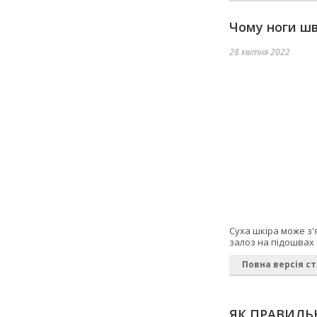
Чому ноги ш
28 квітня 2022
Суха шкіра може з'
залоз на підошвах 
Повна версія ст
ЯК ПРАВИЛЬ