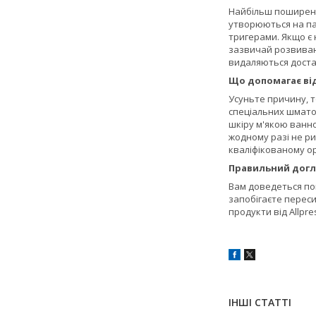
Найбільш поширени
утворюються на пал
тригерами. Якщо є 
зазвичай розвиваю
видаляються доста
Що допомагає ві
Усуньте причину, т
спеціальних шмато
шкіру м'якою ванно
жодному разі не ри
кваліфікованому о
Правильний догл
Вам доведеться пов
запобігаєте переси
продукти від Allpr
ІНШІ СТАТТІ