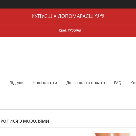
КУПУЄШ = ДОПОМАГАЄШ 💛💙
Київ, Україна
и
Відгуки
Наші клієнти
Доставка та оплата
FAQ
Ко
БОРОТИСЯ З МОЗОЛЯМИ