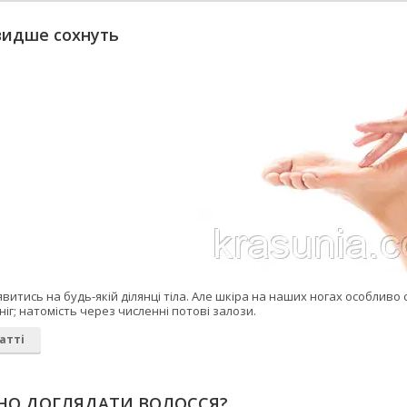
видше сохнуть
явитись на будь-якій ділянці тіла. Але шкіра на наших ногах особливо 
ніг; натомість через численні потові залози.
атті
НО ДОГЛЯДАТИ ВОЛОССЯ?