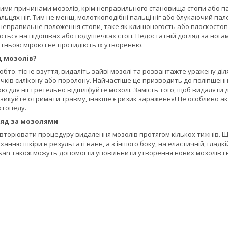
ми причинами мозолів, крім неправильного становища стопи або пал
ьцях ніг. Тим не менш, молоткоподібні пальці ніг або блукаючий па
неправильне положення стопи, таке як клишоногость або плоскостопі
ться на підошвах або подушечках стоп. Недостатній догляд за ногам
тньою мірою і не протидіють їх утворенню.
д мозолів?
обто. тісне взуття, видаліть зайві мозолі та розвантажте уражену д
чків силікону або поролону. Найчастіше це призводить до поліпшенн
ю для ніг і ретельно відшліфуйте мозолі. Замість того, щоб видаляти
зикуйте отримати травму, інакше є ризик зараження! Це особливо акт
ртопеду.
яд за мозолями
торювати процедуру видалення мозолів протягом кількох тижнів. Щора
ханню шкіри в результаті ванн, а з іншого боку, на еластичній, гладк
esan також можуть допомогти уповільнити утворення нових мозолів і