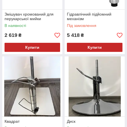
Змішувач хромований для
Гідравлічний підйомний
перукарської мийки
механізм
В наявності
Під замовлення
2 619
5 418
₴
₴
Купити
Купити
Квадрат
Диск