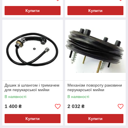
Купити
Купити
Душик зі шлангом і тримачем
Механізм повороту раковини
для перукарської мийки
перукарської мийки
В наявності
В наявності
1 400
2 032
₴
₴
Купити
Купити