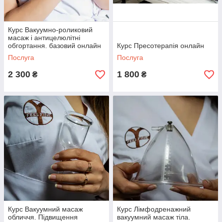
Курс Вакуумно-роликовий
масаж і антицелюлітні
обгортання. базовий онлайн
Курс Пресотерапія онлайн
Послуга
Послуга
2 300
1 800
₴
₴
Курс Вакуумний масаж
Курс Лімфодренажний
обличчя. Підвищення
вакуумний масаж тіла.