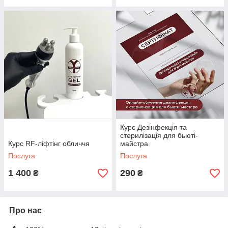
Курс Дезінфекція та
стерилізація для бьюті-
Курс RF-ліфтінг обличчя
майстра
Послуга
Послуга
1 400
290
₴
₴
Про нас