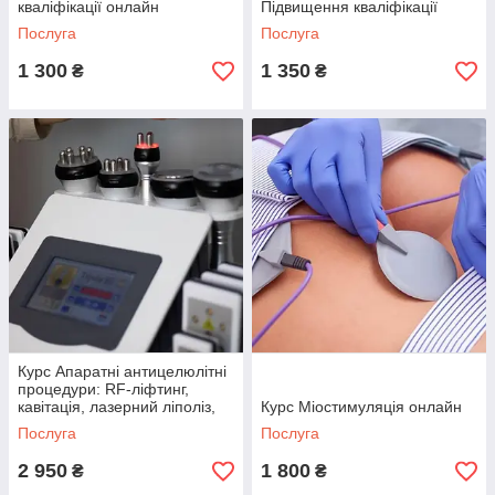
кваліфікації онлайн
Підвищення кваліфікації
онлайн
Послуга
Послуга
1 300
1 350
₴
₴
Курс Апаратні антицелюлітні
процедури: RF-ліфтинг,
кавітація, лазерний ліполіз,
Курс Міостимуляція онлайн
вакуумний.
Послуга
Послуга
2 950
1 800
₴
₴