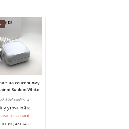
а
раф на сенсорному
лінні Sunline White
SUN_sunline_w
іну уточнюйте
емає в наявності
+380 (50) 423-74-23