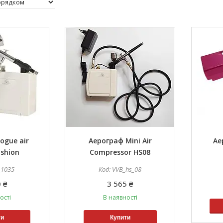
ogue air
Аерограф Mini Air
Ае
ashion
Compressor HS08
_1035
VVB_hs_08
 ₴
3 565 ₴
ості
В наявності
ти
Купити