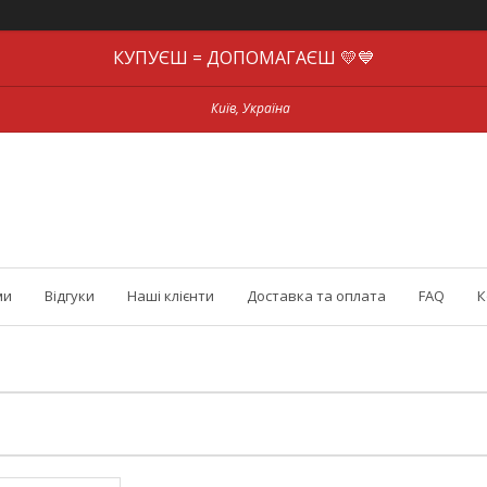
КУПУЄШ = ДОПОМАГАЄШ 💛💙
Київ, Україна
ми
Відгуки
Наші клієнти
Доставка та оплата
FAQ
К