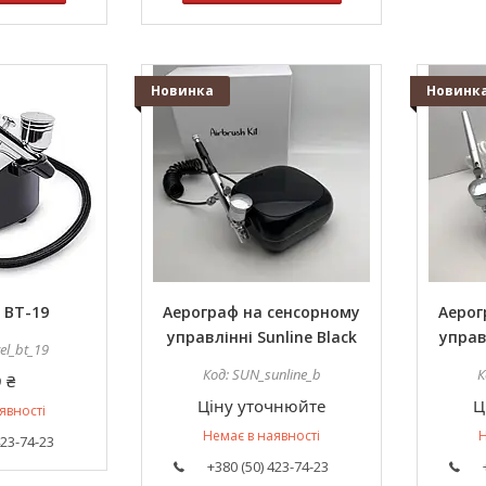
Новинка
Новинк
 BT-19
Аерограф на сенсорному
Аерог
управлінні Sunline Black
управ
tel_bt_19
SUN_sunline_b
 ₴
Ціну уточнюйте
Ц
явності
Немає в наявності
Н
423-74-23
+380 (50) 423-74-23