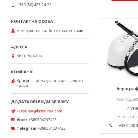
+380 (50) 423-74-23
менеджер по работе с клиентами
Київ, Україна
Красуня - обладнання для салонів
краси
Аерограф
raspuli
2 709
krasunia@krasunia.com
Немає в на
Viber
+380504237423
+380 (50) 
Telegram
+380504237423