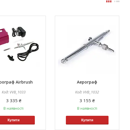
рограф Airbrush
Аерограф
VVB_1033
VVB_1032
3 335 ₴
3 155 ₴
В наявності
В наявності
Купити
Купити