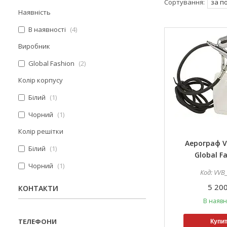
Наявність
В наявності
4
Виробник
Global Fashion
2
Колір корпусу
Білий
1
Чорний
1
Колір решітки
Аерограф V
Білий
1
Global F
Чорний
1
VVB
5 200
КОНТАКТИ
В наявн
Купи