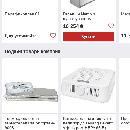
Парафиноплав 01
Ресепшн Nemo з
Маса
підсвічуванням
16 254
₴
11 
Ціну уточнюйте
Купити
Подібні товари компанії
Термоодеяло для
Витяжка для манікюру та
Прос
термотерапії та обгортань
педикюру Saeyang Levent
обго
9003
з фільтром HEPA 65 Вт