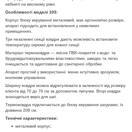
кабінеті на високому рівні.
Особливості моделі 103:
Корпус блоку керування металевий, має ергономічні розміри,
апарат підходить для встановлення у невеликих
приміщеннях.
Три незалежні секції ковдри дають можливість встановити
температуру окремо для кожної секції.
Матеріал термоковдри — якісне ПВХ-покриття з водо- та
брудовідштовхувальними властивостями, швидко та легко
очищається та адаптоване до санітарної обробки.
Апарат простий у використанні: меню інтуїтивно зрозуміле,
кнопкове управління.
Ширину ковдри можна відрегулювати в залежності від розміру
клієнта від 70 до 76 см за допомогою липучки. Вгорі ковдри
знаходиться виріз для шиї.
Термоковдра підключається до блоку керування шнурами, їх
довжина 208 см.
Технічні характеристики:
металевий корпус;