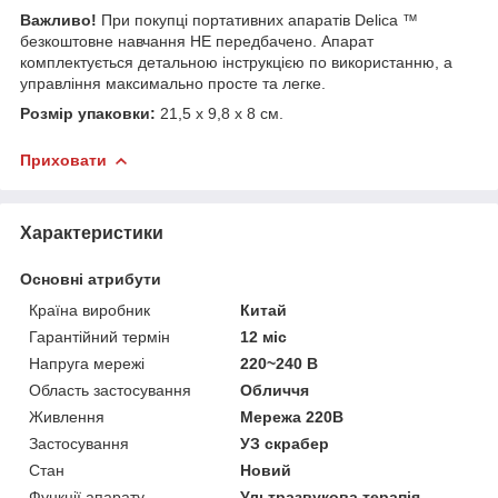
Важливо!
При покупці портативних апаратів Delica ™
безкоштовне навчання НЕ передбачено. Апарат
комплектується детальною інструкцією по використанню, а
управління максимально просте та легке.
Розмір упаковки:
21,5 х 9,8 х 8 см.
Приховати
Характеристики
Основні атрибути
Країна виробник
Китай
Гарантійний термін
12 міс
Напруга мережі
220~240 В
Область застосування
Обличчя
Живлення
Мережа 220В
Застосування
УЗ скрабер
Стан
Новий
Функції апарату
Ультразвукова терапія