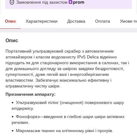
Замовлення під захистом
Опис
Характеристики
Доставка
Оплата
Умови п
Опис
Портативний ультразвуковий скрабер з автоматичним
атомайзером і класом водозахисту IPx5 Delica відмінно
підходить як для стаціонарного використання в салонах, так і
для домашнього догляду за шкірою завдяки бездротовості,
супертонкості, дуже легкій вазі і енергозберігаючим
властивостям. Забезпечує максимально ефективну і
атравматичну чистку шкіри.
Призначення аппарату:
Ультразвуковий пілінг (очищення) поверхневого шару
епідермісу.
Фонофорез—введення в глибокі шари шкіри активних
речовин.
Мікромасаж тканин на клітинному рівні і прогрів.