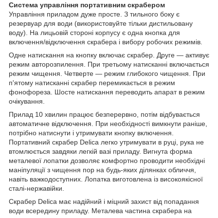
Система управління портативним скрабером
Управління приладом дуже просте. З тильного боку є
резервуар для води (використовуйте тільки дистильовану
воду). На лицьовій стороні корпусу є одна кнопка для
включення/відключення скрабера і вибору робочих режимів.
Одне натискання на кнопку включає скрабер. Друге — активує
режим авторозпилення. При третьому натисканні включається
режим чищення. Четверте — режим глибокого чищення. При
п'ятому натисканні скрабер перемикається в режим
фонофореза. Шосте натискання переводить апарат в режим
очікування.
Прилад 10 хвилин працює безперервно, потім відбувається
автоматичне відключення. При необхідності вимкнути раніше,
потрібно натиснути і утримувати кнопку включення.
Портативний скрабер Delica легко утримувати в руці, рука не
втомлюється завдяки легкій вазі приладу. Вигнута форма
металевої лопатки дозволяє комфортно проводити необхідні
маніпуляції з чищення пор на будь-яких ділянках обличчя,
навіть важкодоступних. Лопатка виготовлена із високоякісної
сталі-нержавійки.
Скрабер Delica має надійний і міцний захист від попадання
води всередину приладу. Металева частина скрабера на