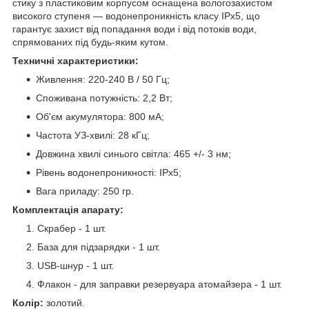
стику з пластиковим корпусом оснащена вологозахистом
високого ступеня — водонепроникність класу IPx5, що
гарантує захист від попадання води і від потоків води,
спрямованих під будь-яким кутом.
Техничні характеристики:
Живлення: 220-240 В / 50 Гц;
Споживана потужність: 2,2 Вт;
Об'єм акумулятора: 800 мА;
Частота УЗ-хвилі: 28 кГц;
Довжина хвилі синього світла: 465 +/- 3 нм;
Рівень водонепроникності: IPx5;
Вага приладу: 250 гр.
Комплектація апарату:
Скрабер - 1 шт.
База для підзарядки - 1 шт.
USB-шнур - 1 шт.
Флакон - для заправки резервуара атомайзера - 1 шт.
Колір:
золотий.