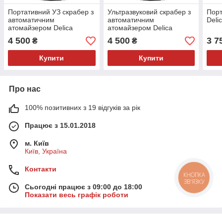
Портативний УЗ скрабер з
Ультразвуковий скрабер з
Порт
автоматичним
автоматичним
Deli
атомайзером Delica
атомайзером Delica
4 500
4 500
3 7
₴
₴
Купити
Купити
Про нас
100% позитивних з 19 відгуків за рік
Працює з 15.01.2018
м. Київ
Київ, Україна
Контакти
КНОПКА
ЗВ'ЯЗКУ
Сьогодні працює з 09:00 до 18:00
Показати весь графік роботи