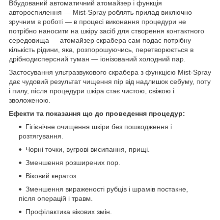
Вбудований автоматичний атомайзер і функція
автороспилення — Mist-Spray роблять прилад виключно
зручним в роботі — в процесі виконання процедури не
потрібно наносити на шкіру засіб для створення контактного
середовища — атомайзер скрабера сам подає потрібну
кількість рідини, яка, розпорошуючись, перетворюється в
дрібнодисперсний туман — іонізований холодний пар.
Застосування ультразвукового скрабера з функцією Mist-Spray
дає чудовий результат чищення пір від надлишок себуму, поту
і пилу, після процедури шкіра стає чистою, свіжою і
зволоженою.
Ефекти та показання що до проведення процедур:
Гігієнічне очищення шкіри без пошкодження і
розтягування.
Чорні точки, вугрові висипання, прищі.
Зменшення розширених пор.
Віковий кератоз.
Зменшення вираженості рубців і шрамів постакне,
після операцій і травм.
Профілактика вікових змін.