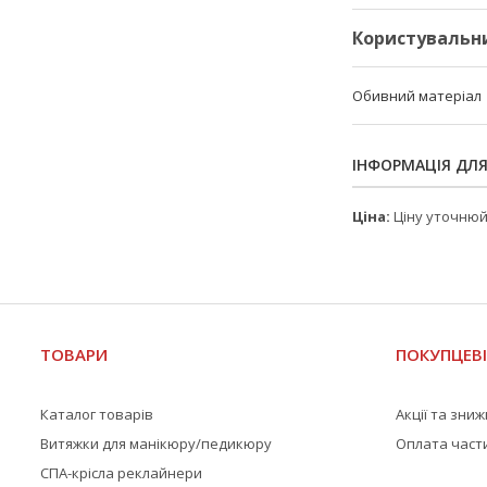
Користувальн
Обивний матеріал
ІНФОРМАЦІЯ ДЛ
Ціна:
Ціну уточню
ТОВАРИ
ПОКУПЦЕВ
Каталог товарів
Акції та зни
Витяжки для манікюру/педикюру
Оплата част
СПА-крісла реклайнери