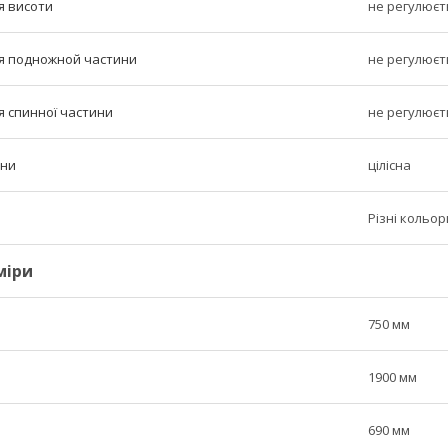
я висоти
не регулюєт
я подножной частини
не регулюєт
я спинної частини
не регулюєт
ини
цілісна
Різні кольор
міри
750 мм
1900 мм
690 мм