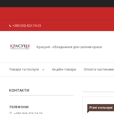
+380 (50) 423-74-23
Красуня - обладнання для салонів краси
Товари та послуги
Акційні товари
Оплата частинам
КОНТАКТИ
Різні кольори
+380 (50) 423-74-23