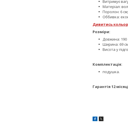
Витримує вагу
Матеріал: вол
Поролон: 6 см
Оббивка: екок
Дивитись кольор
Розміри:
Довжина: 190 
Ширина: 69 см
Висота у підго
Комплектація:
подушка.
Гарантія 12 місяц