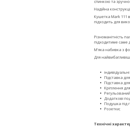
спинкою та зручною
Надійна конструкці
Кушетка Mark 111 в
підходить для вик
Різноманітність па
підходитиме саме д
М'яка набивка з фо
Для найвибагливіши
індивідуальні
Підставка для
Підставка для
Кріплення для
Регульований 
Додаткові по
Подушка під г
Розетки;
Технічні характе