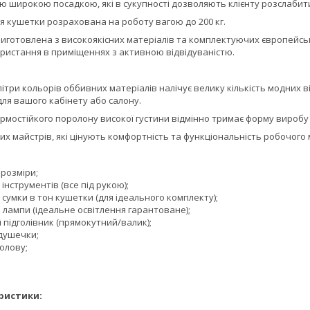
 широкою посадкою, які в сукупності дозволяють клієнту розслабитис
я кушетки розрахована на роботу вагою до 200 кг.
иготовлена з високоякісних матеріалів та комплектуючих європейськ
ористання в приміщеннях з активною відвідуваністю.
літри кольорів оббивних матеріалів налічує велику кількість модних в
ля вашого кабінету або салону.
рмостійкого поролону високої густини відмінно тримає форму виробу 
х майстрів, які цінують комфортність та функціональність робочого
 розміри;
 інструментів (все під рукою);
 сумки в тон кушетки (для ідеального комплекту);
 лампи (ідеальне освітлення гарантоване);
підголівник (прямокутний/валик);
душечки;
олову;
ристики: