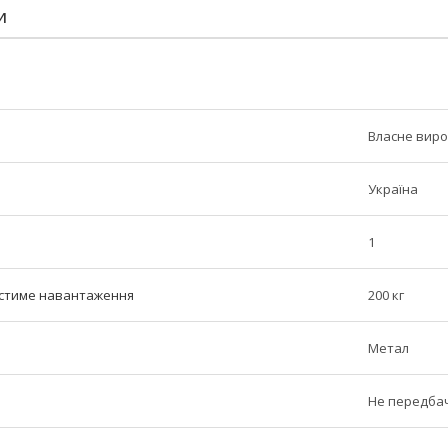
И
Власне вир
Україна
1
стиме навантаження
200 кг
Метал
Не передба