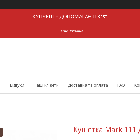
КУПУЄШ = ДОПОМАГАЄШ 💛💙
Київ, Україна
и
Відгуки
Наші клієнти
Доставка та оплата
FAQ
Ко
Кушетка Mark 111 