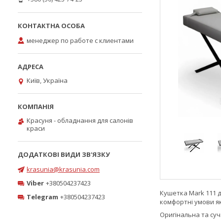
менеджер по работе с клиентами
Київ, Україна
Красуня - обладнання для салонів
краси
krasunia@krasunia.com
Viber
+380504237423
Кушетка Mark 111 д
Telegram
+380504237423
комфортні умови як 
Оригінальна та суч