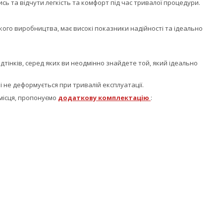
ь та відчути легкість та комфорт під час тривалої процедури.
ого виробництва, має високі показники надійності та ідеально
ідтінків, серед яких ви неодмінно знайдете той, який ідеально
і не деформується при тривалій експлуатації.
 місця, пропонуємо
додаткову комплектацію
: