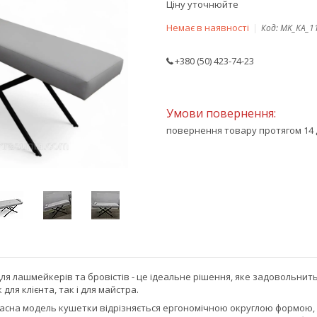
Ціну уточнюйте
Немає в наявності
Код:
MK_KA_1
+380 (50) 423-74-23
повернення товару протягом 14 
ля лашмейкерів та бровістів - це ідеальне рішення, яке задовольнит
для клієнта, так і для майстра.
асна модель кушетки відрізняється ергономічною округлою формою, м