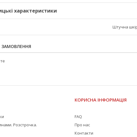
ицькі характеристики
Штучна шкір
Я ЗАМОВЛЕННЯ
йте
І
КОРИСНА ІНФОРМАЦІЯ
жки
FAQ
инами. Розстрочка.
Про нас
Контакти