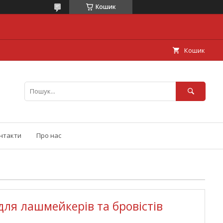
Кошик
Кошик
нтакти
Про нас
для лашмейкерів та бровістів