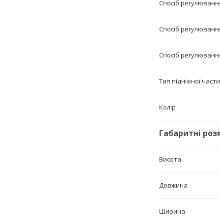
Спосіб регулюванн
Спосіб регулюванн
Спосіб регулюванн
Тип підніжної част
Колір
Габаритні роз
Висота
Довжина
Ширина