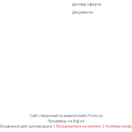
Договір оферти
Документи
Сайт створений на маркетплейсі
Prom.ua
Продавець на Bigl.ua
Красуня - обладнання для салонів краси |
Поскаржитися на контент
|
Політика конфі