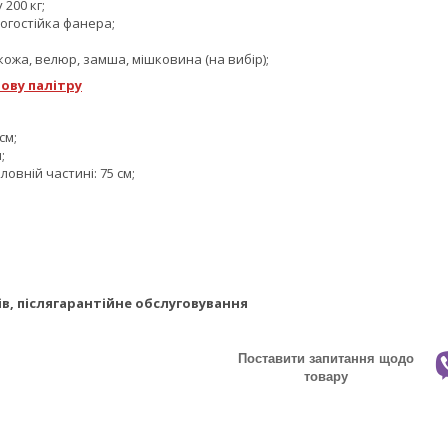
 200 кг;
огостійка фанера;
;
ожа, велюр, замша, мішковина (на вибір);
ову палітру
см;
;
ловній частині: 75 см;
ів, післягарантійне обслуговування
Поставити запитання щодо
товару