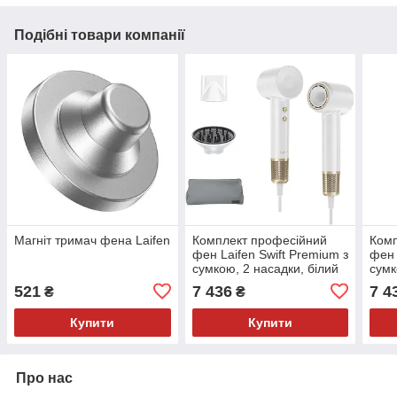
Подібні товари компанії
Магніт тримач фена Laifen
Комплект професійний
Комп
фен Laifen Swift Premium з
фен 
сумкою, 2 насадки, білий
сумк
рож
521
7 436
7 4
₴
₴
Купити
Купити
Про нас