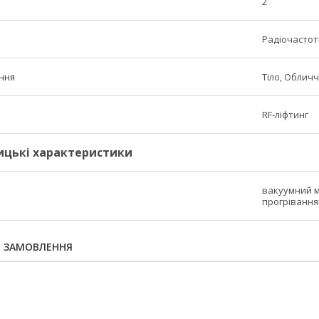
2
Радіочастотн
ння
Тіло, Облич
RF-ліфтинг
ицькі характеристики
вакуумний м
прогрівання
Я ЗАМОВЛЕННЯ