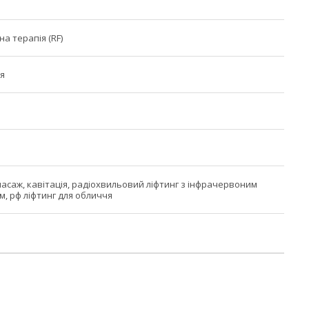
а терапія (RF)
чя
асаж, кавітація, радіохвильовий ліфтинг з інфрачервоним
м, рф ліфтинг для обличчя