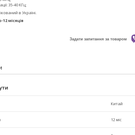
ції: 35-40 КГц;
ікований в Україні.
-12 місяців
Задати запитання за товаром
И
ути
Китай
н
12 міс