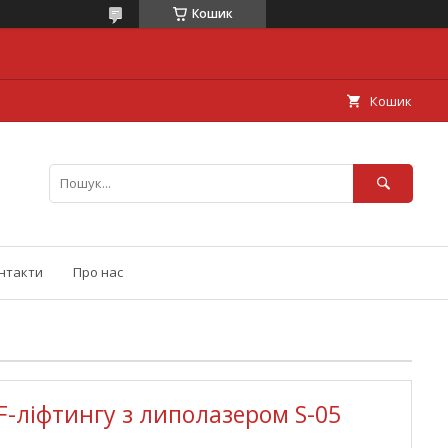
Кошик
Кошик
нтакти
Про нас
RF-ліфтингу з липолазером S-05