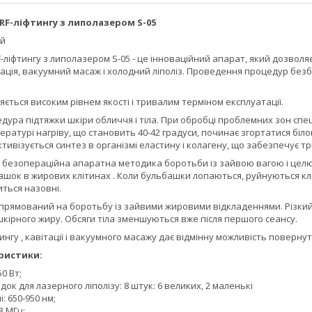
 RF-ліфтингу з липолазером S-05
ай
RF-ліфтингу з липолазером S-05 - це інноваційний апарат, який дозвол
вітація, вакуумний масаж і холодний ліполіз. Проведення процедур б
няється високим рівнем якості і тривалим терміном експлуатації.
едура підтяжки шкіри обличчя і тіла. При обробці проблемних зон сп
ратурі нагріву, що становить 40-42 градуси, починає згортатися бі
тивізується синтез в організмі еластину і колагену, що забезпечує т
на безопераційна апаратна методика боротьби із зайвою вагою і цел
ок в жирових клітинах . Коли бульбашки лопаються, руйнуються кліти
ться назовні.
прямований на боротьбу із зайвими жировими відкладеннями. Різкий
кірного жиру. Обсяги тіла зменшуються вже після першого сеансу.
ингу , кавітації і вакуумного масажу дає відмінну можливість повернут
ристики:
0 Вт;
адок для лазерного ліполізу: 8 штук: 6 великих, 2 маленькі
: 650-950 нм;
3 МГц;