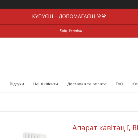
КУПУЄШ = ДОПОМАГАЄШ 💛💙
Київ, Україна
и
Відгуки
Наші клієнти
Доставка та оплата
FAQ
Ко
Апарат кавітації, 