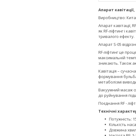
Апарат кавітації,
Виробництво: Кит
Апарат кавітації, 
як RF-ліфтинг і ка
тривалого ефекту.
Апарат S-05 відріз
RF-ліфтинг це проц
максимальній темпе
зникають. Також ак
Кавітація – сучас
формування бульбаш
метаболізмі виводи
Вакуумний масаж с
до руйнування підш
Поєднання RF - ліфт
Технічні характе
Потужність: 15
Кількість нас
Довжина хвилі
Частота RF: 1-