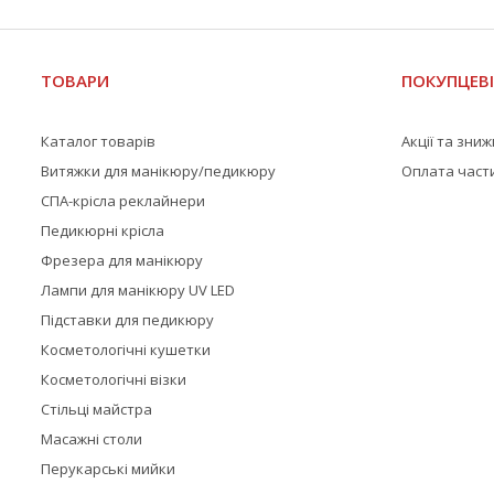
ТОВАРИ
ПОКУПЦЕВ
Каталог товарів
Акції та зни
Витяжки для манікюру/педикюру
Оплата част
СПА-крісла реклайнери
Педикюрні крісла
Фрезера для манікюру
Лампи для манікюру UV LED
Підставки для педикюру
Косметологічні кушетки
Косметологічні візки
Стільці майстра
Масажні столи
Перукарські мийки