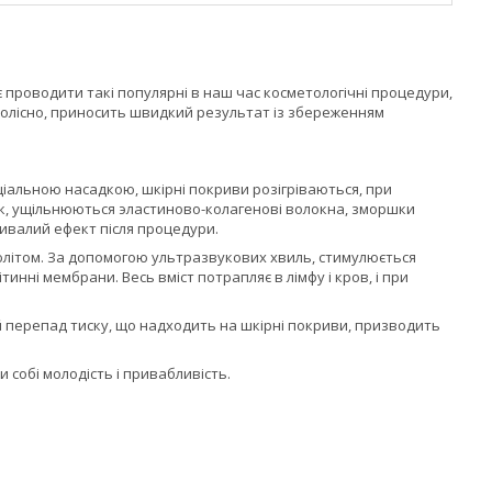
яє проводити такі популярні в наш час косметологічні процедури,
езболісно, приносить швидкий результат із збереженням
еціальною насадкою, шкірні покриви розігріваються, при
лок, ущільнюються эластиново-колагенові волокна, зморшки
ривалий ефект після процедури.
юлітом. За допомогою ультразвукових хвиль, стимулюється
нні мембрани. Весь вміст потрапляє в лімфу і кров, і при
 перепад тиску, що надходить на шкірні покриви, призводить
и собі молодість і привабливість.