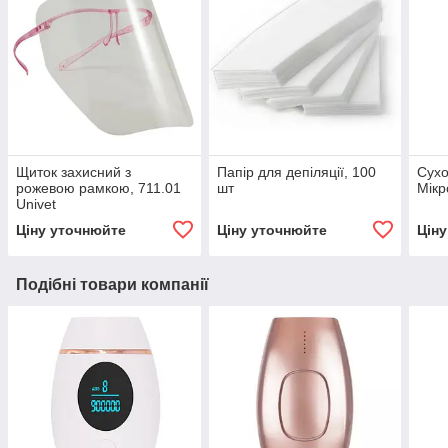
Щиток захисний з
Папір для депіляції, 100
Сух
рожевою рамкою, 711.01
шт
Мікр
Univet
Ціну уточнюйте
Ціну уточнюйте
Цін
Подібні товари компанії