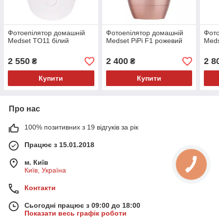
Фотоепілятор домашній
Фотоепілятор домашній
Фото
Medset TO11 білий
Medset PiPi F1 рожевий
Meds
2 550
2 400
2 8
₴
₴
Купити
Купити
Про нас
100% позитивних з 19 відгуків за рік
Працює з 15.01.2018
м. Київ
Київ, Україна
Контакти
Сьогодні працює з 09:00 до 18:00
Показати весь графік роботи