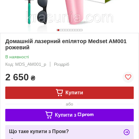
Домашній лазерний епілятор Medset AM001
рожевий
В наявності
Код: MDS_AM001_p
Роздріб
2 650
₴
Купити
або
Купити з
Що таке купити з Пром?