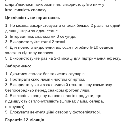
шкірі з'явилися почервоніння, використовуйте нижчу
інтенсивність спалаху.
Циклічність використання:
1. Не можна використовувати спалах більше 2 разів на одній
ділянці шкіри за один сеанс.
2. Інтервал між спалахами 3 секунди.
3. Використовуйте кожні 2 тижні.
4. Для повного видалення волосся потрібно 6-10 сеансів
залежно від типу волосся.
5. Використовуйте раз на 2-3 місяці для підтримання ефекту.
Заборонено:
1. Дивитися спалах без захисних окулярів.
2. Протирати скло лампи чистим спиртом.
3. Використовувати зволожуючий гель та іншу косметику
безпосередньо перед сеансом фотоепіляції.
4. Виключіть з раціону на час сеансів продукти, що
підвищують світлочутливість (шпинат, лайм, селера,
петрушка).
5. Блокувати вентиляційні отвори у фотоепіляторі.
Гарантія 12 місяців.