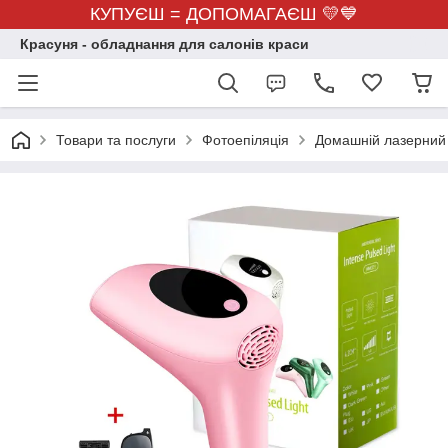
КУПУЄШ = ДОПОМАГАЄШ 💛💙
Красуня - обладнання для салонів краси
Товари та послуги
Фотоепіляція
Домашній лазерний