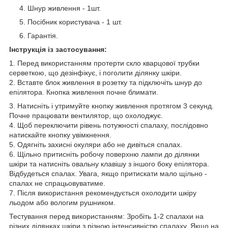
Шнур живлення - 1шт.
Посібник користувача - 1 шт.
Гарантія.
Інструкція із застосування:
1. Перед використанням протерти скло кварцової трубки
серветкою, що дезінфікує, і поголити ділянку шкіри.
2. Вставте блок живлення в розетку та підключіть шнур до
епілятора. Кнопка живлення почне блимати.
3. Натисніть і утримуйте кнопку живлення протягом 3 секунд.
Почне працювати вентилятор, що охолоджує.
4. Щоб переключити рівень потужності спалаху, послідовно
натискайте кнопку увімкнення.
5. Одягніть захисні окуляри або не дивіться спалах.
6. Щільно притисніть робочу поверхню лампи до ділянки
шкіри та натисніть овальну клавішу з іншого боку епілятора.
Відбудеться спалах. Увага, якщо притискати мало щільно -
спалах не спрацьовуватиме.
7. Після використання рекомендується охолодити шкіру
льодом або вологим рушником.
Тестування перед використанням: Зробіть 1-2 спалахи на
різних ділянках шкіри з різною інтенсивністю спалаху. Якщо на