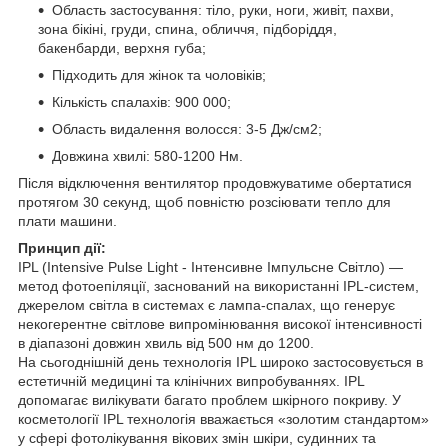
Область застосування: тіло, руки, ноги, живіт, пахви,
зона бікіні, груди, спина, обличчя, підборіддя,
бакенбарди, верхня губа;
Підходить для жінок та чоловіків;
Кількість спалахів: 900 000;
Область видалення волосся: 3-5 Дж/см2;
Довжина хвилі: 580-1200 Hм.
Після відключення вентилятор продовжуватиме обертатися
протягом 30 секунд, щоб повністю розсіювати тепло для
плати машини.
Принцип дії:
IPL (Intensive Pulse Light - Інтенсивне Імпульсне Світло) —
метод фотоепіляції, заснований на використанні IPL-систем,
джерелом світла в системах є лампа-спалах, що генерує
некогерентне світлове випромінювання високої інтенсивності
в діапазоні довжин хвиль від 500 нм до 1200.
На сьогоднішній день технологія IPL широко застосовується в
естетичній медицині та клінічних випробуваннях. IPL
допомагає вилікувати багато проблем шкірного покриву. У
косметології IPL технологія вважається «золотим стандартом»
у сфері фотолікування вікових змін шкіри, судинних та