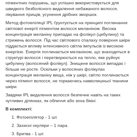
пігментних порушень, що успішно використовується для
швидкого безболісного видалення небажаного волосся,
лікування прищів, усунення дрібних зморшок.
Метод фотоепіляції IPL ґрунтується на принципі поглинання
світлової енергії пігментом волосся меланіном. Висока
концентрація меланіну припадає на фолікул (цибулину) та
стрижень волосся. Під час світлового спалаху поверхня шкіри
піддається впливу інтенсивного світла імпульсів із високою
енергією. Енергія поглинається меланіном, що знаходиться в
структурі волосся і перетворюється на тепло, яке руйнує
цибулину (волосяний фолікул). Знищене волосся випадає і
більше не росте. Оскільки у волосяних фолікулах
концентрація меланіну вища, ніж у шкірі, світло поглинається
через пігмент волосся, не торкаючись навколишньої тканини
шкіри.
Завдяки IPL видалення волосся безпечне навіть на таких
чутливих ділянках, як обличчя або зона бікіні.
В комплекті:
Фотоепілятор - 1 шт.
Захисні окуляри – 1 пара.
Бритва - 1 шт.