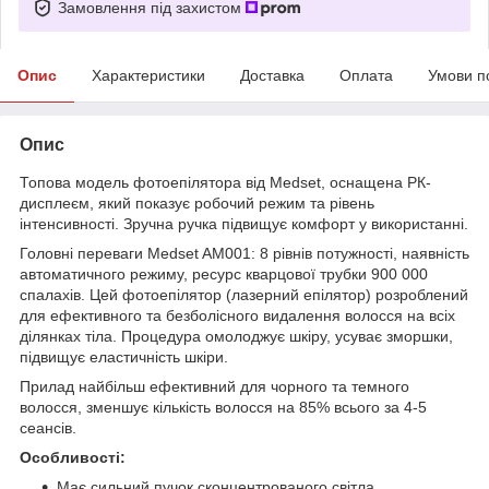
Замовлення під захистом
Опис
Характеристики
Доставка
Оплата
Умови п
Опис
Топова модель фотоепілятора від Medset, оснащена РК-
дисплеєм, який показує робочий режим та рівень
інтенсивності. Зручна ручка підвищує комфорт у використанні.
Головні переваги Medset AM001: 8 рівнів потужності, наявність
автоматичного режиму, ресурс кварцової трубки 900 000
спалахів. Цей фотоепілятор (лазерний епілятор) розроблений
для ефективного та безболісного видалення волосся на всіх
ділянках тіла. Процедура омолоджує шкіру, усуває зморшки,
підвищує еластичність шкіри.
Прилад найбільш ефективний для чорного та темного
волосся, зменшує кількість волосся на 85% всього за 4-5
сеансів.
Особливості:
Має сильний пучок сконцентрованого світла.