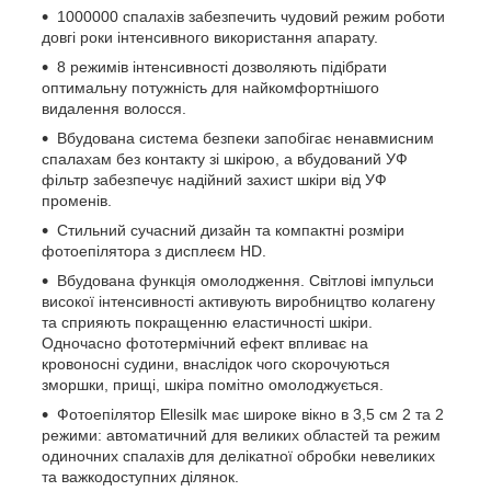
1000000 спалахів забезпечить чудовий режим роботи
довгі роки інтенсивного використання апарату.
8 режимів інтенсивності дозволяють підібрати
оптимальну потужність для найкомфортнішого
видалення волосся.
Вбудована система безпеки запобігає ненавмисним
спалахам без контакту зі шкірою, а вбудований УФ
фільтр забезпечує надійний захист шкіри від УФ
променів.
Стильний сучасний дизайн та компактні розміри
фотоепілятора з дисплеєм HD.
Вбудована функція омолодження. Світлові імпульси
високої інтенсивності активують виробництво колагену
та сприяють покращенню еластичності шкіри.
Одночасно фототермічний ефект впливає на
кровоносні судини, внаслідок чого скорочуються
зморшки, прищі, шкіра помітно омолоджується.
Фотоепілятор Ellesilk має широке вікно в 3,5 см 2 та 2
режими: автоматичний для великих областей та режим
одиночних спалахів для делікатної обробки невеликих
та важкодоступних ділянок.