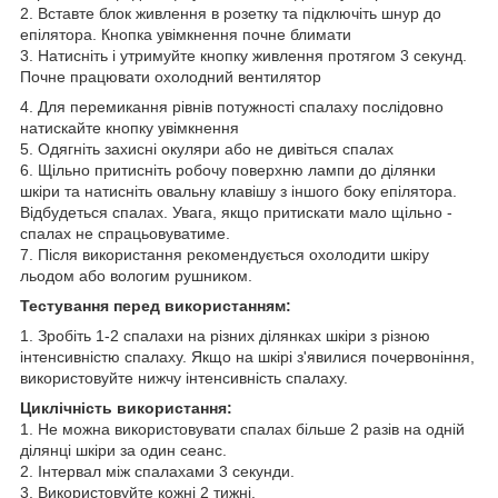
2. Вставте блок живлення в розетку та підключіть шнур до
епілятора. Кнопка увімкнення почне блимати
3. Натисніть і утримуйте кнопку живлення протягом 3 секунд.
Почне працювати охолодний вентилятор
4. Для перемикання рівнів потужності спалаху послідовно
натискайте кнопку увімкнення
5. Одягніть захисні окуляри або не дивіться спалах
6. Щільно притисніть робочу поверхню лампи до ділянки
шкіри та натисніть овальну клавішу з іншого боку епілятора.
Відбудеться спалах. Увага, якщо притискати мало щільно -
спалах не спрацьовуватиме.
7. Після використання рекомендується охолодити шкіру
льодом або вологим рушником.
Тестування перед використанням:
1. Зробіть 1-2 спалахи на різних ділянках шкіри з різною
інтенсивністю спалаху. Якщо на шкірі з'явилися почервоніння,
використовуйте нижчу інтенсивність спалаху.
Циклічність використання:
1. Не можна використовувати спалах більше 2 разів на одній
ділянці шкіри за один сеанс.
2. Інтервал між спалахами 3 секунди.
3. Використовуйте кожні 2 тижні.