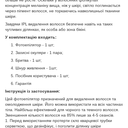
концентрація меланіну вища, ніж у шкірі, світло поглинається
через пігмент волосся, не торкаючись навколишньої тканини
шкіри.
Завдяки IPL видалення волосся безпечне навіть на таких
чутливих ділянках, як особа або зона бікіні.
У комплектацію входить:
Фотоепілятор - 1 шт;
Захисні окуляри - 1 пара;
Бритва - 1 шт;
Шнур живлення - 1шт;
Посібник користувача - 1 шт;
Гарантія
Інструкція із застосування:
Цей фотоепілятор призначений для видалення волосся та
омолодження шкіри. Його можна використати на всіх частинах
тіла. Найбільш ефективний для чорного та темного волосся.
Зменшення кількості волосся на 85% лише за 4-5 сеансів.
1. Перед використанням протерти скло кварцевої трубки
серветкою, що дезінфікує, і поголити ділянку шкіри