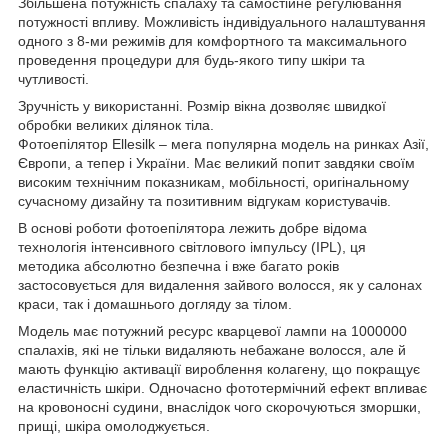
Збільшена потужність спалаху та самостійне регулювання
потужності впливу. Можливість індивідуального налаштування
одного з 8-ми режимів для комфортного та максимального
проведення процедури для будь-якого типу шкіри та
чутливості.
Зручність у використанні. Розмір вікна дозволяє швидкої
обробки великих ділянок тіла.
Фотоепілятор Ellesilk – мега популярна модель на ринках Азії,
Європи, а тепер і України. Має великий попит завдяки своїм
високим технічним показникам, мобільності, оригінальному
сучасному дизайну та позитивним відгукам користувачів.
В основі роботи фотоепілятора лежить добре відома
технологія інтенсивного світлового імпульсу (IPL), ця
методика абсолютно безпечна і вже багато років
застосовується для видалення зайвого волосся, як у салонах
краси, так і домашнього догляду за тілом.
Модель має потужний ресурс кварцевої лампи на 1000000
спалахів, які не тільки видаляють небажане волосся, але й
мають функцію активації вироблення колагену, що покращує
еластичність шкіри. Одночасно фототермічний ефект впливає
на кровоносні судини, внаслідок чого скорочуються зморшки,
прищі, шкіра омолоджується.