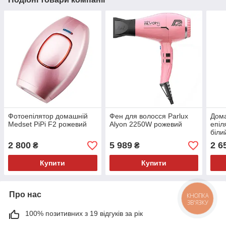
Фотоепілятор домашній
Фен для волосся Parlux
Дом
Medset PiPi F2 рожевий
Alyon 2250W рожевий
епіл
біли
2 800
5 989
2 6
₴
₴
Купити
Купити
Про нас
КНОПКА
ЗВ'ЯЗКУ
100% позитивних з 19 відгуків за рік