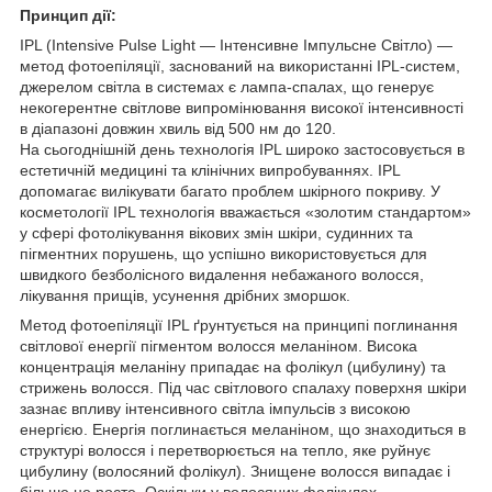
Принцип дії:
IPL (Intensive Pulse Light — Інтенсивне Імпульсне Світло) —
метод фотоепіляції, заснований на використанні IPL-систем,
джерелом світла в системах є лампа-спалах, що генерує
некогерентне світлове випромінювання високої інтенсивності
в діапазоні довжин хвиль від 500 нм до 120.
На сьогоднішній день технологія IPL широко застосовується в
естетичній медицині та клінічних випробуваннях. IPL
допомагає вилікувати багато проблем шкірного покриву. У
косметології IPL технологія вважається «золотим стандартом»
у сфері фотолікування вікових змін шкіри, судинних та
пігментних порушень, що успішно використовується для
швидкого безболісного видалення небажаного волосся,
лікування прищів, усунення дрібних зморшок.
Метод фотоепіляції IPL ґрунтується на принципі поглинання
світлової енергії пігментом волосся меланіном. Висока
концентрація меланіну припадає на фолікул (цибулину) та
стрижень волосся. Під час світлового спалаху поверхня шкіри
зазнає впливу інтенсивного світла імпульсів з високою
енергією. Енергія поглинається меланіном, що знаходиться в
структурі волосся і перетворюється на тепло, яке руйнує
цибулину (волосяний фолікул). Знищене волосся випадає і
більше не росте. Оскільки у волосяних фолікулах