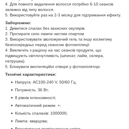
4. Для повного видалення волосся потрібно 6-10 сеансів
залежно від типу волосся.
5. Використовуйте раз на 2-3 місяці для підтримання ефекту.
Заборонено:
1. Дивитися спалах без захисних окулярів.
2. Протирати скло лампи чистим спиртом.
3. Використовувати зволожуючий гель та іншу косметику
безпосередньо перед сеансом фотоепіляції.
4. Виключіть з раціону на час сеансів продукти, що
підвищують світлочутливість (шпинат, лайм, селера,
петрушка).
5. Блокувати вентиляційні отвори у фотоепіляторі.
Технічні характеристики:
Напруга: AC100-240 V, 50/60 Гц;
Потужність: 36 Вт;
8 рівнів інтенсивності;
Автоматичний режим: +;
Кількість спалахів: 1000000;
Лампа: кварцова;
Влаштування розпізнавання шкіри;