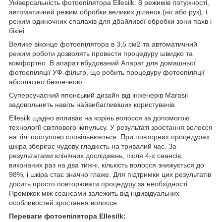
Універсальність фотоепілятора Ellesilk: 8 режимів потужності,
автоматичний режим обробки великих ділянок (ніг або рук), і
режим одиночних спалахів для дбайливої обробки зони пахв і
бікіні.
Велике віконце фотоепілятора в 3,5 см2 та автоматичний
режим роботи дозволять провести процедуру швидко та
комфортно. В апарат вбудований Апарат для домашньої
фотоепіляції УФ-фільтр, що робить процедуру фотоепіляції
абсолютно безпечною.
Суперсучасний японський дизайн від інженерів Marasil
задовольнить навіть найвибагливіших користувачів.
Ellesilk щадно впливає на корінь волосся за допомогою
технології світлового імпульсу. У результаті зростання волосся
на тілі поступово сповільнюється. При повторних процедурах
шкіра зберігає чудову гладкість на тривалий час. За
результатами клінічних досліджень, після 4-х сеансів,
виконаних раз на два тижні, кількість волосся знижується до
98%, і шкіра стає значно глаже. Для підтримки цих результатів
досить просто повторювати процедуру за необхідності.
Проміжок між сеансами залежить від індивідуальних
особливостей зростання волосся.
Переваги фотоепілятора Ellesilk: