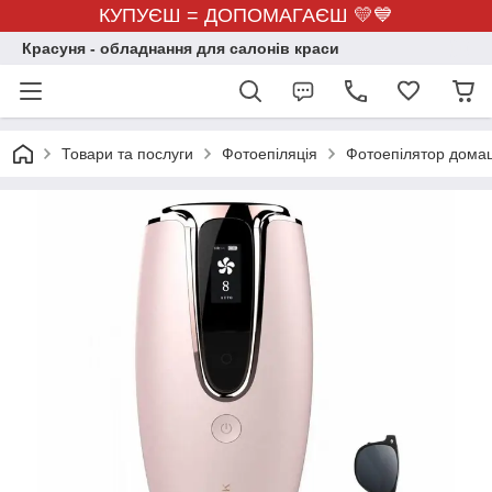
КУПУЄШ = ДОПОМАГАЄШ 💛💙
Красуня - обладнання для салонів краси
Товари та послуги
Фотоепіляція
Фотоепілятор домашн