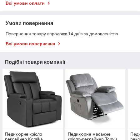
Всі умови оплати
Умови повернення
Повернення товару впродовж 14 днів за домовленістю
Всі умови повернення
Подібні товари компанії
Педикюрне крісло
Педикюрне масажне
Педи
реклайнер Korsika
крісло-реклайнер Tony з
рекл