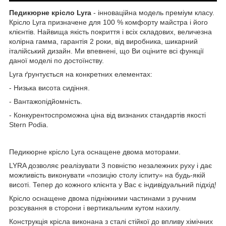
Педикюрне крісло Lyra
- інноваційна модель преміум класу.
Крісло Lyra призначене для 100 % комфорту майстра і його
клієнтів. Найвища якість покриття і всіх складових, величезна
колірна гамма, гарантія 2 роки, від виробника, шикарний
італійський дизайн. Ми впевнені, що Ви оціните всі функції
даної моделі по достоїнству.
Lyra ґрунтується на конкретних елементах:
- Низька висота сидіння.
- Вантажопідйомність.
- Конкурентоспроможна ціна від визнаних стандартів якості
Stern Podia.
Педикюрне крісло Lyra оснащене двома моторами.
LYRA дозволяє реалізувати 3 повністю незалежних руху і дає
можливість виконувати «позицію столу іспиту» на будь-якій
висоті. Тепер до кожного клієнта у Вас є індивідуальний підхід!
Крісло оснащене двома підніжними частинами з ручним
розсування в сторони і вертикальним кутом нахилу.
Конструкція крісла виконана з сталі стійкої до впливу хімічних