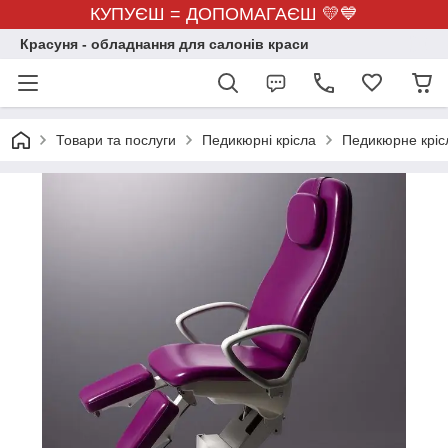
КУПУЄШ = ДОПОМАГАЄШ 💛💙
Красуня - обладнання для салонів краси
Товари та послуги
Педикюрні крісла
Педикюрне кріс