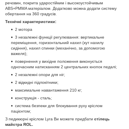
речовин, покрита ударостійким і высокоустойчивым
ABS+PMMA матеріалом. Додатково можна додати систему
обертання на 360 градусів.
Технічні характеристики:
2 мотора
3 незалежні функції регулювання: вертикальне
переміщення, горизонтальний нахил (кут нахилу
сидіння), нахил спинки (механічно, за допомогою
важеля);
повернення у вихідне положення виконується
одночасним натисканням 2 центральних кнопок педалі;
2 незалежні опори для ніг;
2 відкидні підлокітники;
максимальне навантаження 210 кг;
конструкція - сталь;
система безпеки для блокування руху кріслом
пацієнтом;
З педикюрні кріслом Lyra Ви можете придбати
стілець
майстра ROL.