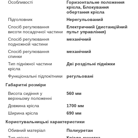
Особливості
Горизонтальне положення
крісла, Блокування
обертання крісла
Підголовник
Нерегульований
Спосіб регулювання
Електричний (дистанційний
висоти посадочної частини
пульт управління)
Спосіб регулювання
механічний
подножной частини
Спосіб регулювання
механічний
спинки
Тип підніжної частини
Дві роздільні підніжки
крісла
Функціональні підлокітники
регульовані
Габаритні розміри
Висота сидіння у
560 мм
верхньому положенні
Довжина крісла
1700 мм
Ширина крісла
690 мм
Користувальницькі характеристики
Обивний матеріал
Полиуретан
Тип крісла
Крісло-кушетка