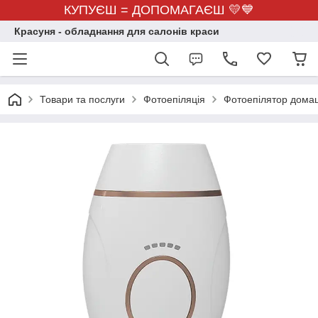
КУПУЄШ = ДОПОМАГАЄШ 💛💙
Красуня - обладнання для салонів краси
Товари та послуги
Фотоепіляція
Фотоепілятор домаш