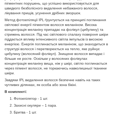
пігментних порушень, що успішно використовується для
швидкого безболісного видалення небажаного волосся,
лікування прищів, усунення дрібних зморшок.
Метод фотоепіляції IPL ґрунтується на принципі поглинання
світлової енергії пігментом волосся меланіном. Висока
концентрація меланіну припадає на фолікул (цибулину) та
стрижень волосся. Під час світлового спалаху поверхня шкіри
піддається впливу інтенсивного світла імпульсів із високою
енергією. Енергія поглинається меланіном, що знаходиться в
структурі волосся і перетворюється на тепло, яке руйнує
цибулину (волосяний фолікул). Знищене волосся випадає і
більше не росте. Оскільки у волосяних фолікулах
концентрація меланіну вища, ніж у шкірі, світло поглинається
через пігмент волосся, не торкаючись навколишньої тканини
шкіри.
Завдяки IPL видалення волосся безпечне навіть на таких
чутливих ділянках, як особа або зона бікіні.
В комплекті:
Фотоепілятор - 1 шт.
Захисні окуляри – 1 пара.
Бритва - 1 шт.