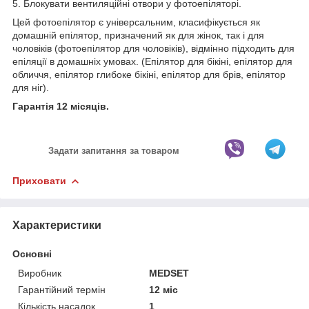
5. Блокувати вентиляційні отвори у фотоепіляторі.
Цей фотоепілятор є універсальним, класифікується як
домашній епілятор, призначений як для жінок, так і для
чоловіків (фотоепілятор для чоловіків), відмінно підходить для
епіляції в домашніх умовах. (Епілятор для бікіні, епілятор для
обличчя, епілятор глибоке бікіні, епілятор для брів, епілятор
для ніг).
Гарантія 12 місяців.
Задати запитання за товаром
Приховати
Характеристики
Основні
Виробник
MEDSET
Гарантійний термін
12 міс
Кількість насадок
1