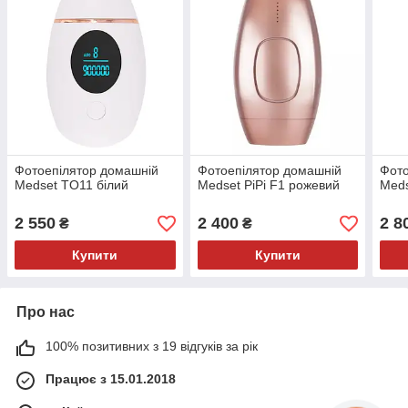
Фотоепілятор домашній
Фотоепілятор домашній
Фото
Medset TO11 білий
Medset PiPi F1 рожевий
Meds
2 550
2 400
2 8
₴
₴
Купити
Купити
Про нас
100% позитивних з 19 відгуків за рік
Працює з 15.01.2018