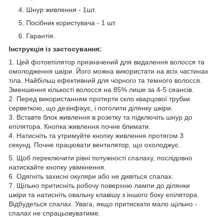
Шнур живлення - 1шт.
Посібник користувача - 1 шт.
Гарантія.
Інструкція із застосування:
1. Цей фотоепілятор призначений для видалення волосся та
омолодження шкіри. Його можна використати на всіх частинах
тіла. Найбільш ефективний для чорного та темного волосся.
Зменшення кількості волосся на 85% лише за 4-5 сеансів.
2. Перед використанням протерти скло кварцової трубки
серветкою, що дезінфікує, і поголити ділянку шкіри.
3. Вставте блок живлення в розетку та підключіть шнур до
епілятора. Кнопка живлення почне блимати.
4. Натисніть та утримуйте кнопку живлення протягом 3
секунд. Почне працювати вентилятор, що охолоджує.
5. Щоб переключити рівні потужності спалаху, послідовно
натискайте кнопку увімкнення.
6. Одягніть захисні окуляри або не дивіться спалах.
7. Щільно притисніть робочу поверхню лампи до ділянки
шкіри та натисніть овальну клавішу з іншого боку епілятора.
Відбудеться спалах. Увага, якщо притискати мало щільно -
спалах не спрацьовуватиме.