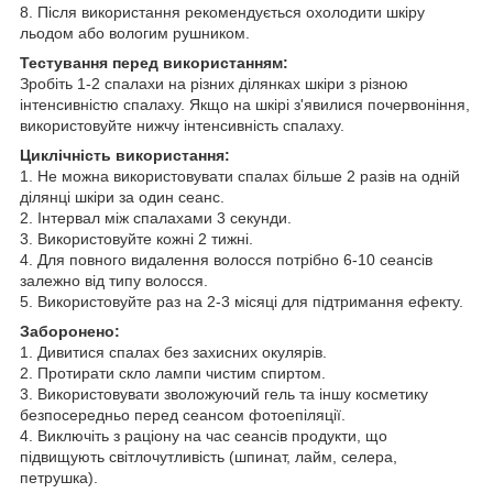
8. Після використання рекомендується охолодити шкіру
льодом або вологим рушником.
Тестування перед використанням:
Зробіть 1-2 спалахи на різних ділянках шкіри з різною
інтенсивністю спалаху. Якщо на шкірі з'явилися почервоніння,
використовуйте нижчу інтенсивність спалаху.
Циклічність використання:
1. Не можна використовувати спалах більше 2 разів на одній
ділянці шкіри за один сеанс.
2. Інтервал між спалахами 3 секунди.
3. Використовуйте кожні 2 тижні.
4. Для повного видалення волосся потрібно 6-10 сеансів
залежно від типу волосся.
5. Використовуйте раз на 2-3 місяці для підтримання ефекту.
Заборонено:
1. Дивитися спалах без захисних окулярів.
2. Протирати скло лампи чистим спиртом.
3. Використовувати зволожуючий гель та іншу косметику
безпосередньо перед сеансом фотоепіляції.
4. Виключіть з раціону на час сеансів продукти, що
підвищують світлочутливість (шпинат, лайм, селера,
петрушка).