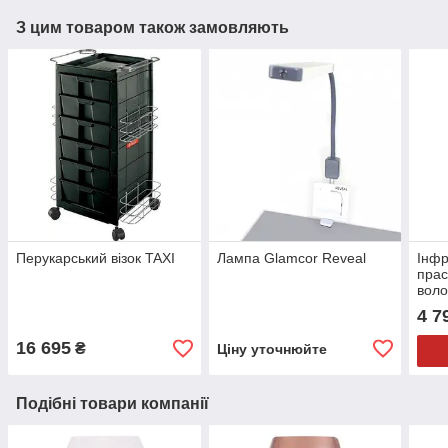
З цим товаром також замовляють
Перукарський візок TAXI
Лампа Glamcor Reveal
Інфр
прас
воло
4 7
16 695
₴
Ціну уточнюйте
Подібні товари компанії