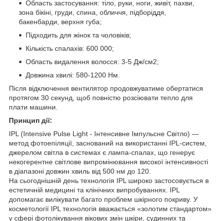
Область застосування: тіло, руки, ноги, живіт, пахви,
зона бікіні, груди, спина, обличчя, підборіддя,
бакенбарди, верхня губа;
Підходить для жінок та чоловіків;
Кількість спалахів: 600 000;
Область видалення волосся: 3-5 Дж/см2;
Довжина хвилі: 580-1200 Hм.
Після відключення вентилятор продовжуватиме обертатися
протягом 30 секунд, щоб повністю розсіювати тепло для
плати машини.
Принцип дії:
IPL (Intensive Pulse Light - Інтенсивне Імпульсне Світло) —
метод фотоепіляції, заснований на використанні IPL-систем,
джерелом світла в системах є лампа-спалах, що генерує
некогерентне світлове випромінювання високої інтенсивності
в діапазоні довжин хвиль від 500 нм до 120.
На сьогоднішній день технологія IPL широко застосовується в
естетичній медицині та клінічних випробуваннях. IPL
допомагає вилікувати багато проблем шкірного покриву. У
косметології IPL технологія вважається «золотим стандартом»
у сфері фотолікування вікових змін шкіри, судинних та