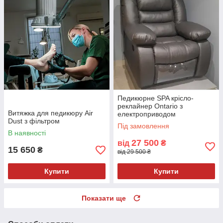
Педикюрне SPA крісло-
реклайнер Ontario з
Витяжка для педикюру Air
електроприводом
Dust з фільтром
Під замовлення
В наявності
27 500
від
₴
15 650
₴
від 29 500 ₴
Купити
Купити
Показати ще