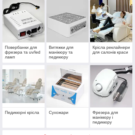
Повербанки для
Витяжки для
Крісла реклайнери
фрезера та uv/led
манікюру та
для салонів краси
ламп
педикюру
Педикюрні крісла
Сухожари
Фрезера для
манікюру і
педикюру