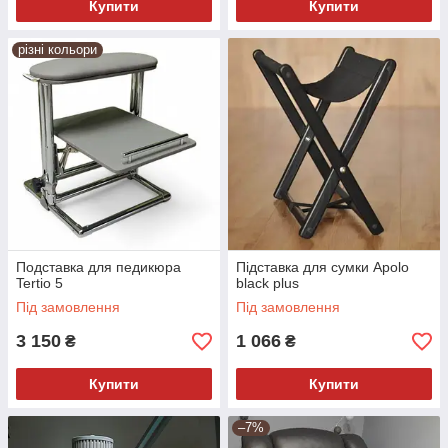
Купити
Купити
різні кольори
Подставка для педикюра
Підставка для сумки Apolo
Tertio 5
black plus
Під замовлення
Під замовлення
3 150
1 066
₴
₴
Купити
Купити
–7%