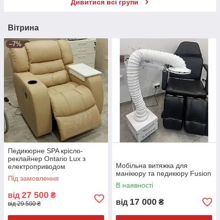
Дивитися всі групи
Вітрина
–7%
Педикюрне SPA крісло-
реклайнер Ontario Lux з
Мобільна витяжка для
електроприводом
манікюру та педикюру Fusion
Під замовлення
В наявності
27 500
від
₴
17 000
від
₴
від 29 500 ₴