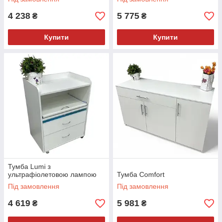
4 238
5 775
₴
₴
Купити
Купити
Тумба Lumi з
ультрафіолетовою лампою
Тумба Comfort
Під замовлення
Під замовлення
4 619
5 981
₴
₴