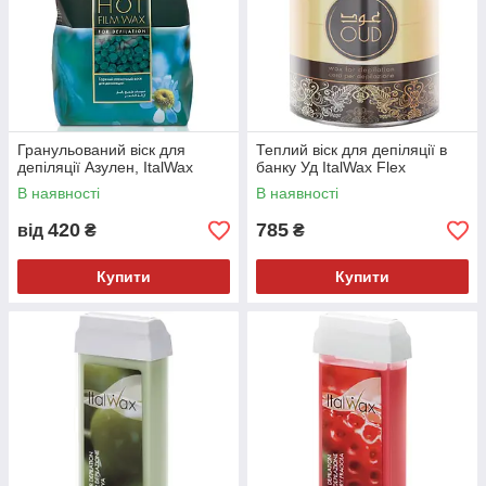
Гранульований віск для
Теплий віск для депіляції в
депіляції Азулен, ItalWax
банку Уд ItalWax Flex
В наявності
В наявності
420
785
від
₴
₴
Купити
Купити