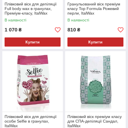
Плівковий віск для депіляції
Гранульований віск преміум
Full body wax в гранулах,
класу Top Formula Рожевий
Преміум-класу, ItalWax
перли, ItalWax
В наявності
В наявності
1 070
810
₴
₴
Купити
Купити
Плівковий віск для депіляції
Плівковий віск преміум класу
особи Selfie в гранулах,
для СПА-депіляції Сандал,
ItalWax
ItalWax