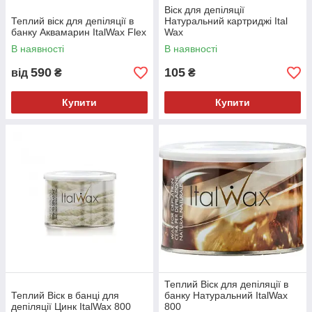
Віск для депіляції
Теплий віск для депіляції в
Натуральний картриджі Ital
банку Аквамарин ItalWax Flex
Wax
В наявності
В наявності
590
105
від
₴
₴
Купити
Купити
Теплий Віск для депіляції в
Теплий Віск в банці для
банку Натуральний ItalWax
депіляції Цинк ItalWax 800
800