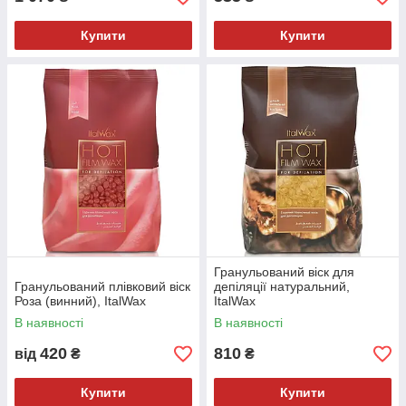
Купити
Купити
Гранульований віск для
Гранульований плівковий віск
депіляції натуральний,
Роза (винний), ItalWax
ItalWax
В наявності
В наявності
420
810
від
₴
₴
Купити
Купити