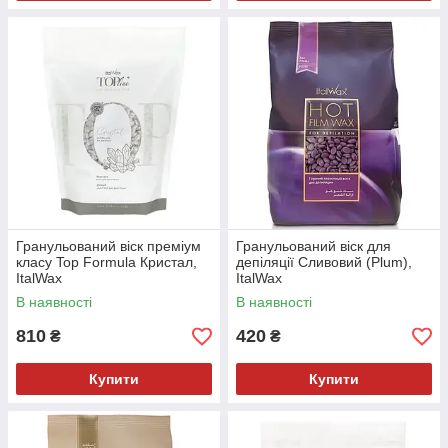
Гранульований віск преміум
Гранульований віск для
класу Top Formula Кристал,
депіляції Сливовий (Plum),
ItalWax
ItalWax
В наявності
В наявності
810
420
₴
₴
Купити
Купити