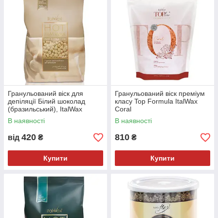
Гранульований віск для
Гранульований віск преміум
депіляції Білий шоколад
класу Top Formula ItalWax
(бразильський), ItalWax
Coral
В наявності
В наявності
420
810
від
₴
₴
Купити
Купити