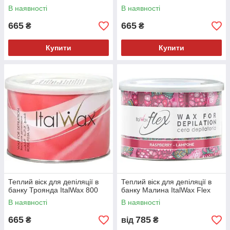
В наявності
В наявності
665
665
₴
₴
Купити
Купити
Теплий віск для депіляції в
Теплий віск для депіляції в
банку Троянда ItalWax 800
банку Малина ItalWax Flex
В наявності
В наявності
665
785
₴
від
₴