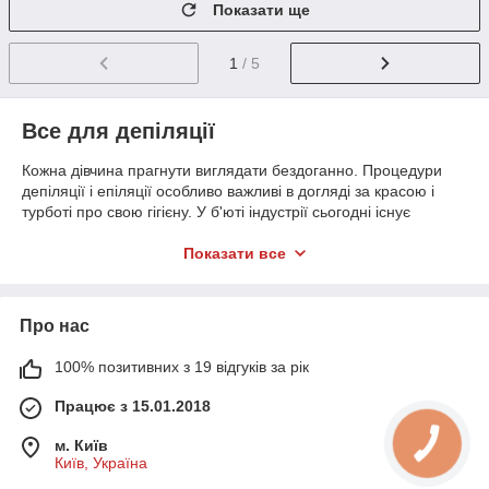
Показати ще
1
/ 5
Все для депіляції
Кожна дівчина прагнути виглядати бездоганно. Процедури
депіляції і епіляції особливо важливі в догляді за красою і
турботі про свою гігієну. У б'юті індустрії сьогодні існує
величезна кількість способів позбавлення від небажаного
волосся. Серед них: шугарінг, воскова депіляція, воскові
Показати все
смужки, лазерна епіляція і фотоепіляція.
Найбільш популярною вважається воскова депіляція. Воскові
кошти для видалення волосся дозволяють обробити великі
Про нас
ділянки тіла, тому процедура менш болюча і швидша в
порівнянні, наприклад, з шугарінг. До того ж, результат
100% позитивних з 19 відгуків за рік
депіляції буде помітний протягом трьох тижнів. Цей фактор,
Працює з 15.01.2018
звичайно ж, варіюється в залежності від індивідуальних
особливостей людини.
м. Київ
Засоби для депіляції купити не доставить особливих
Київ, Україна
труднощів, головне правильно і грамотно підібрати