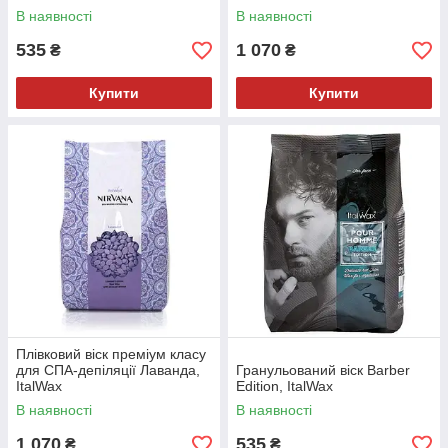
В наявності
В наявності
535
1 070
₴
₴
Купити
Купити
Плівковий віск преміум класу
для СПА-депіляції Лаванда,
Гранульований віск Barber
ItalWax
Edition, ItalWax
В наявності
В наявності
1 070
535
₴
₴