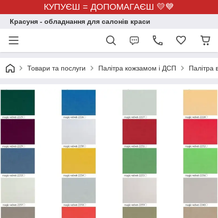
КУПУЄШ = ДОПОМАГАЄШ 💛💙
Красуня - обладнання для салонів краси
Товари та послуги
Палітра кожзамом і ДСП
Палітра