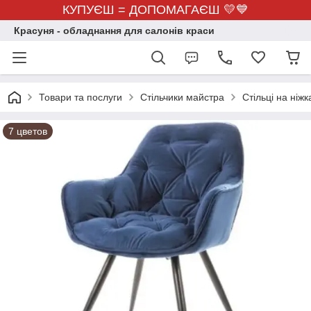
КУПУЄШ = ДОПОМАГАЄШ 💛💙
Красуня - обладнання для салонів краси
Товари та послуги
Стільчики майстра
Стільці на ніжк
7 цветов