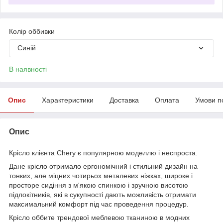
Колір оббивки
Синій
В наявності
Опис
Характеристики
Доставка
Оплата
Умови п
Опис
Крісло клієнта Chery є популярною моделлю і неспроста.
Дане крісло отримало ергономічний і стильний дизайн на
тонких, але міцних чотирьох металевих ніжках, широке і
просторе сидіння з м'якою спинкою і зручною висотою
підлокітників, які в сукупності дають можливість отримати
максимальний комфорт під час проведення процедур.
Крісло оббите трендової меблевою тканиною в модних