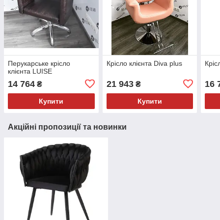
Перукарське крісло
Крісло клієнта Diva plus
Кріс
клієнта LUISE
14 764
21 943
16 
₴
₴
Купити
Купити
Акційні пропозиції та новинки