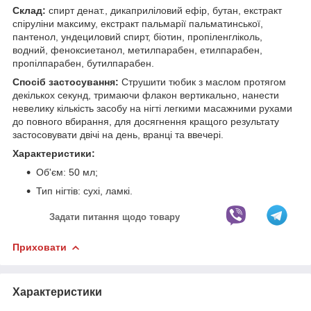
Склад:
спирт денат., дикаприліловий ефір, бутан, екстракт
спіруліни максиму, екстракт пальмарії пальматинської,
пантенол, ундециловий спирт, біотин, пропіленгліколь,
водний, феноксиетанол, метилпарабен, етилпарабен,
пропілпарабен, бутилпарабен.
Спосіб застосування:
Струшити тюбик з маслом протягом
декількох секунд, тримаючи флакон вертикально, нанести
невелику кількість засобу на нігті легкими масажними рухами
до повного вбирання, для досягнення кращого результату
застосовувати двічі на день, вранці та ввечері.
Характеристики:
Об'єм: 50 мл;
Тип нігтів: сухі, ламкі.
Задати питання щодо товару
Приховати
Характеристики