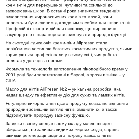
кремів-пін для пересушеної, чутливої та схильної до
захворювань шкіри. В останні роки знизилася тенденція
використання жиронасичених кремів та мазей, вони
перестали бути єдиним доглядовим засобом для шкіри та ніг.
Професійні експерти дійшли висновку, що жир сприяє
закупорці пір і шкіра перестає виконувати природні функції.
На сьогодні «дихаючі» креми-піни Allpresan стали
невід'ємною частиною багатьох косметичних продуктів, якими
користуються професіонали у всьому світі, чия робота
полягає у догляді за ногами.
Формула та технологія виготовлення піноподібного крему у
2001 році були запатентовані в Європі, а трохи пізніше – у
США.
Масло для нігтів AllPresan №2 – унікальна розробка, яка
надає швидку та ефективну дію для сухих та ламких нігтів.
Регулярне використання цього продукту дозволяє відновити
природний зовнішній вигляд нігтів, зміцнити їх, а також
підтримувати природну захисну функцію.
Завдяки своєму спеціальному складу масло швидко
вбирається, не залишає видимих жирних слідів, сприяє
швидкій регенерації шкірного покриву навколо нігтів.