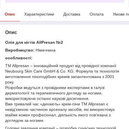
Опис
Характеристики
Доставка
Оплата
Умови п
Опис
Олія для нігтів AllPresan №2
Виробництво:
Німеччина
особливості:
TM Allpresan – інноваційний продукт від провідної компанії
Neubourg Skin Care GmbH & Co. KG. Формула та технологія
виготовлення піноподібних кремів запантентована з 2001
року.
Розробки ведуться з провідними експертами в галузі
дерматології та терапевтичного догляду за ногами,
використовуючи останні наукові досягнення.
Вже тривалий час «дихають» крем-піни TM Allpresan є
невід'ємною частиною арсеналу засобів, які використовує
майже кожен професіонал, діяльність якого пов'язана з
доглядом за ногами.
Головні завдання компанії – розробка сучасних технологій