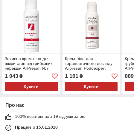
Захисна крем-піна для
Крем-піна для
Крем
шкіри стоп від грибкових
терапевтичного догляду
груб
інфекцій AllPresan №7
Allpresan Podoexpert
AllP
Repair Foam Cream
1 043
1 161
889
₴
₴
Купити
Купити
Про нас
100% позитивних з 19 відгуків за рік
Працює з 15.01.2018