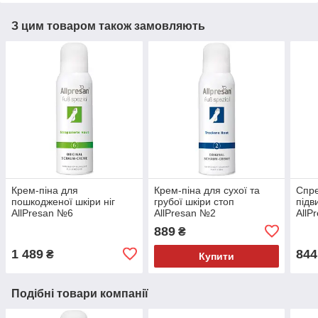
З цим товаром також замовляють
Крем-піна для
Крем-піна для сухої та
Спре
пошкодженої шкіри ніг
грубої шкіри стоп
підв
AllPresan №6
AllPresan №2
AllP
889
₴
1 489
844
₴
Купити
Подібні товари компанії