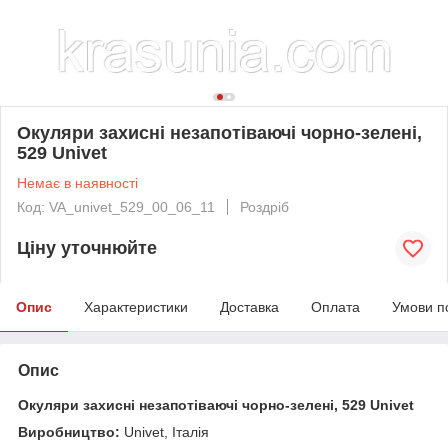
Окуляри захисні незапотіваючі чорно-зелені,
529 Univet
Немає в наявності
Код: VA_univet_529_00_06_11
Роздріб
Ціну уточнюйте
Опис
Характеристики
Доставка
Оплата
Умови п
Опис
Окуляри захисні незапотіваючі чорно-зелені, 529 Univet
Виробництво:
Univet, Італія