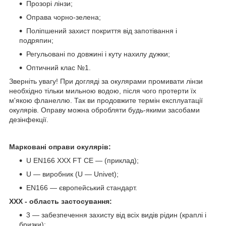
Прозорі лінзи;
Оправа чорно-зелена;
Поліпшений захист покриття від запотівання і
подряпин;
Регульовані по довжині і куту нахилу дужки;
Оптичний клас №1.
Зверніть увагу! При догляді за окулярами промивати лінзи
необхідно тільки мильною водою, після чого протерти їх
м'якою фланеллю. Так ви продовжите термін експлуатації
окулярів. Оправу можна обробляти будь-якими засобами
дезінфекції.
Марковані оправи окулярів:
U EN166 XXX FT CE — (приклад);
U — виробник (U — Univet);
EN166 — європейський стандарт.
ХХХ - область застосування:
3 — забезпечення захисту від всіх видів рідин (краплі і
бризки);