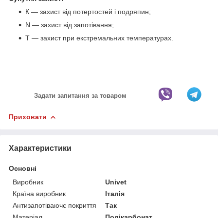
К — захист від потертостей і подряпин;
N — захист від запотівання;
Т — захист при екстремальних температурах.
Задати запитання за товаром
Приховати
Характеристики
Основні
Виробник
Univet
Країна виробник
Італія
Антизапотіваючє покриття
Так
Матеріал
Полікарбонат