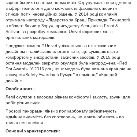
європейських і світових нормативів. Скрупульозні дослідження
в сфері технологій дало можливість фахівцям створити
стійкий потік інноваційних рішень. У 2014 році компанія
отримала нагороду «Лідерство за Кращі Прикладні Технології
в області Захисту Зору», присуджену Асоціацією Frost &
Sullivan за розробку компанією Univet фірмових лінз і
оригінальних матеріалів.
Продукція компанії Univet упізнається за ексклюзивним
дизайном і італійською елегантністю, що суміщаються з
комфортом у використанні захисних засобів. У 2015 році
остання моделей закритих окулярів була нагороджена «Red
Dot Award». У 2016 році ця ж модель була визнана кращою на
конкурсі «Safety Awards» в Румунії в номінації «Кращий
дизайн».
Особливості:
Легкі окуляри з високим рівнем комфорту і захисту, зручні для
робіт різних видів.
Прозорі панорамні лінзи з полікарбонату забезпечують
відмінну видимість без спотворень, не мають обмежень по
тривалості носіння.
Основні характеристики: