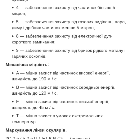
4 — забезпечення захисту від частинок більше 5
мікрон;
5 — забезпечення захисту від газових виділень, пара,
диму і дрібних частинок менше 5 мікрон;
8 — забезпечення захисту від електричної дуги
короткого замикання;
9 — забезпечення захисту від бризок рідкого металу і
гарячих осколків.
Механічна міцність:
А — міцна захист від частинок високої енергії,
швидкість до 190 м / с.
В — міцна захист від частинок середньої енергії,
швидкість до 120 м / с.
F — міцна захист від частинок низької енергії,
швидкість до 45 м / с.
Т — міцна захист в умовах екстремальних
температур.
Маркування лінзи окулярів.
2C-2.5 / 5-2.5 U 1 FT K N CE — (приклад)