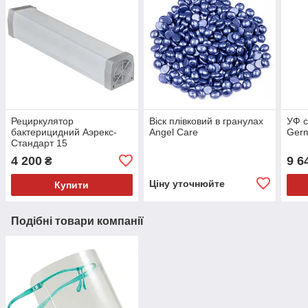
Рециркулятор
Віск плівковий в гранулах
УФ с
бактерицидний Аэрекс-
Angel Care
Germ
Стандарт 15
4 200
9 6
₴
Ціну уточнюйте
Купити
Подібні товари компанії