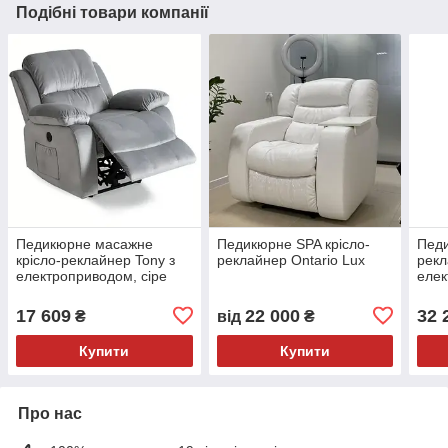
Подібні товари компанії
Педикюрне масажне
Педикюрне SPA крісло-
Педи
крісло-реклайнер Tony з
реклайнер Ontario Lux
рекл
електроприводом, сіре
елек
мото
17 609
22 000
32 
₴
від
₴
Купити
Купити
Про нас