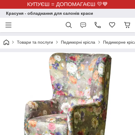
КУПУЄШ = ДОПОМАГАЄШ 💛💙
Красуня - обладнання для салонів краси
Товари та послуги
Педикюрні крісла
Педикюрне кріс