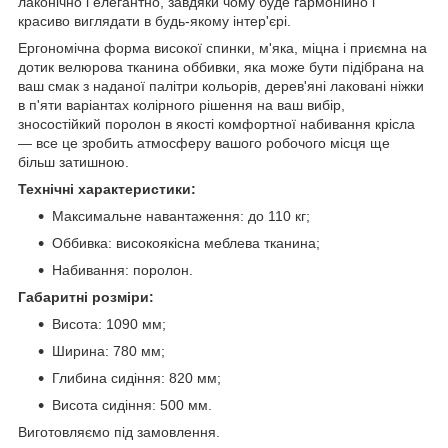
лаконічно і елегантно, завдяки чому буде гармонійно і
красиво виглядати в будь-якому інтер'єрі.
Ергономічна форма високої спинки, м'яка, міцна і приємна на
дотик велюрова тканина оббивки, яка може бути підібрана на
ваш смак з наданої палітри кольорів, дерев'яні лаковані ніжки
в п'яти варіантах колірного рішення на ваш вибір,
зносостійкий поролон в якості комфортної набивання крісла
— все це зробить атмосферу вашого робочого місця ще
більш затишною.
Технічні характеристики:
Максимальне навантаження: до 110 кг;
Оббивка: високоякісна меблева тканина;
Набивання: поролон.
Габаритні розміри:
Висота: 1090 мм;
Ширина: 780 мм;
Глибина сидіння: 820 мм;
Висота сидіння: 500 мм.
Виготовляємо під замовлення.