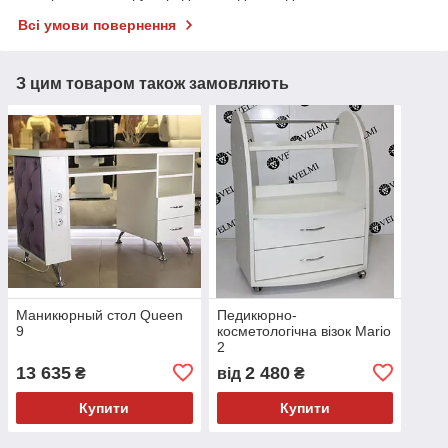
Всі умови повернення
З цим товаром також замовляють
Маникюрный стол Queen
Педикюрно-
9
косметологічна візок Mario
2
13 635
2 480
₴
від
₴
Купити
Купити