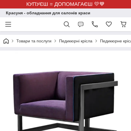
КУПУЄШ = ДОПОМАГАЄШ 💛💙
Красуня - обладнання для салонів краси
Товари та послуги
Педикюрні крісла
Педикюрне кріс