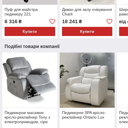
Пуф для майстра
Диван для залу очікування
Ширм
педикюру 221
Charli
рам
6 316
18 241
₴
₴
від
Купити
Купити
Подібні товари компанії
Педикюрне масажне
Педикюрне SPA крісло-
Педи
крісло-реклайнер Tony з
реклайнер Ontario Lux
рекл
електроприводом, сіре
елек
мото