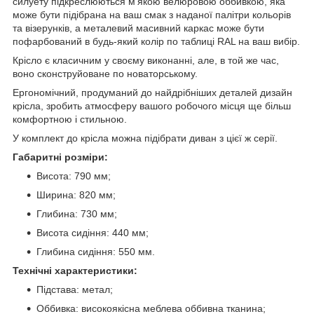
силуету підкреслюються м'якою велюровою оббивкою, яка
може бути підібрана на ваш смак з наданої палітри кольорів
та візерунків, а металевий масивний каркас може бути
пофарбований в будь-який колір по таблиці RAL на ваш вибір.
Крісло є класичним у своєму виконанні, але, в той же час,
воно сконструйоване по новаторському.
Ергономічний, продуманий до найдрібніших деталей дизайн
крісла, зробить атмосферу вашого робочого місця ще більш
комфортною і стильною.
У комплект до крісла можна підібрати диван з цієї ж серії.
Габаритні розміри:
Висота: 790 мм;
Ширина: 820 мм;
Глибина: 730 мм;
Висота сидіння: 440 мм;
Глибина сидіння: 550 мм.
Технічні характеристики:
Підстава: метал;
Оббивка: високоякісна меблева оббивна тканина;