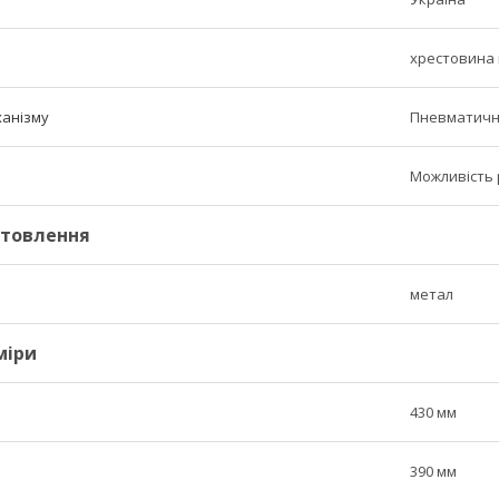
хрестовина 
ханізму
Пневматич
Можливість 
отовлення
метал
міри
430 мм
390 мм