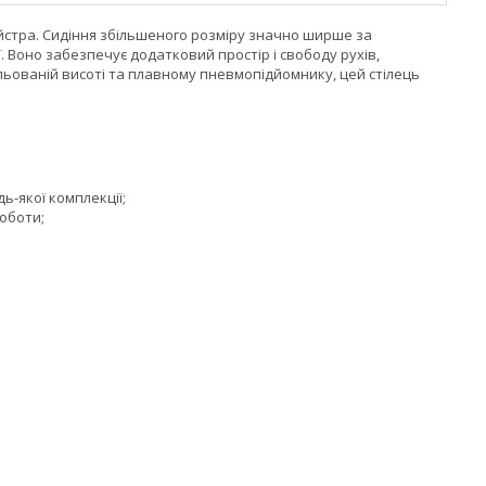
айстра. Сидіння збільшеного розміру значно ширше за
. Воно забезпечує додатковий простір і свободу рухів,
льованій висоті та плавному пневмопідйомнику, цей стілець
ь-якої комплекції;
оботи;