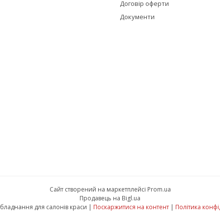
Договір оферти
Документи
Сайт створений на маркетплейсі
Prom.ua
Продавець на Bigl.ua
Красуня - обладнання для салонів краси |
Поскаржитися на контент
|
Політика конфі