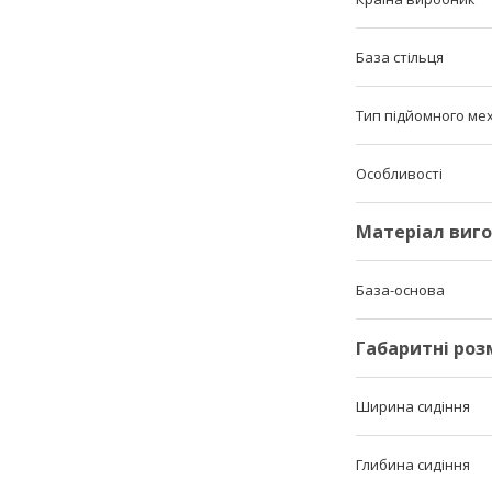
База стільця
Тип підйомного ме
Особливості
Матеріал виг
База-основа
Габаритні роз
Ширина сидіння
Глибина сидіння