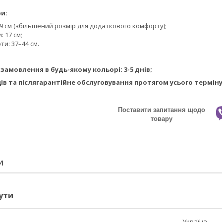
и:
 39 см (збільшений розмір для додаткового комфорту);
: 17 см;
ти: 37–44 см.
замовлення в будь-якому кольорі: 3-5 днів;
яців та післягарантійне обслуговування протягом усього терміну
Поставити запитання щодо
товару
И
ути
Україна