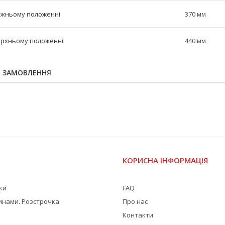
нижньому положенні
370 мм
верхньому положенні
440 мм
Я ЗАМОВЛЕННЯ
І
КОРИСНА ІНФОРМАЦІЯ
жки
FAQ
инами. Розстрочка.
Про нас
Контакти