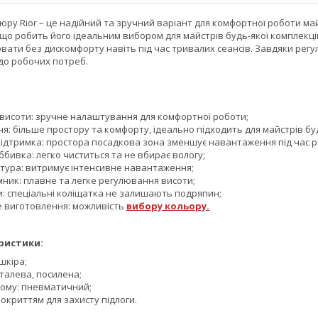
юру Rior – це надійний та зручний варіант для комфортної роботи м
 що робить його ідеальним вибором для майстрів будь-якої комплекції
ати без дискомфорту навіть під час тривалих сеансів. Завдяки регу
до робочих потреб.
висоти: зручне налаштування для комфортної роботи;
я: більше простору та комфорту, ідеально підходить для майстрів буд
ідтримка: простора посадкова зона зменшує навантаження під час р
ббивка: легко чиститься та не вбирає вологу;
ітура: витримує інтенсивне навантаження;
ник: плавне та легке регулювання висоти;
и: спеціальні коліщатка не залишають подряпин;
е виготовлення: можливість
вибору кольору.
ристики:
шкіра;
талева, посилена;
йому: пневматичний;
покриттям для захисту підлоги.