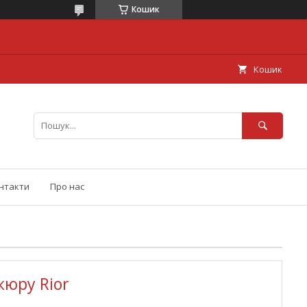
Кошик
Кошик
нтакти
Про нас
кюру Rior