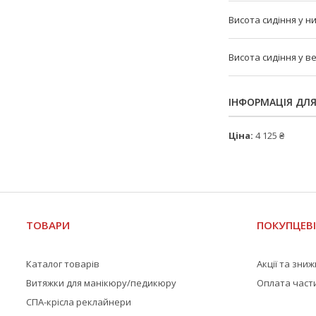
Висота сидіння у 
Висота сидіння у 
ІНФОРМАЦІЯ ДЛ
Ціна:
4 125 ₴
ТОВАРИ
ПОКУПЦЕВ
Каталог товарів
Акції та зни
Витяжки для манікюру/педикюру
Оплата част
СПА-крісла реклайнери