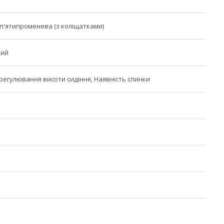
п'ятипроменева (з коліщатками)
ний
регулювання висоти сидіння, Наявність спинки