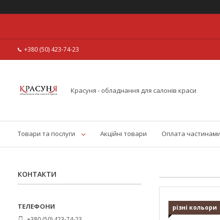
+380 (50) 423-74-23
Красуня - обладнання для салонів краси
Товари та послуги
Акційні товари
Оплата частинам
КОНТАКТИ
різні кольори
+380 (50) 423-74-23