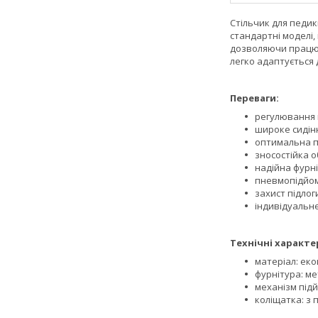
Стільчик для педик
стандартні моделі,
дозволяючи працюв
легко адаптується 
Переваги:
регулювання 
широке сидінн
оптимальна п
зносостійка о
надійна фурн
пневмопідйом
захист підлог
індивідуальн
Технічні характе
матеріал: еко
фурнітура: ме
механізм під
коліщатка: з 