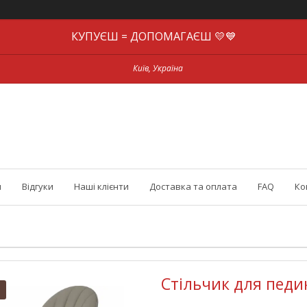
КУПУЄШ = ДОПОМАГАЄШ 💛💙
Київ, Україна
и
Відгуки
Наші клієнти
Доставка та оплата
FAQ
Ко
Стільчик для педи